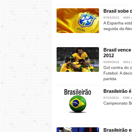
Brasil sobe 
07/03/2012
4060 
A Espanha está
seguida da Al
Brasil vence
2012
02/09/2012
5051 
Gol contra do z
Futebol. A dec
partida
Brasileirão é
07/12/2011
5386 
Campeonato Bra
Brasileirão 