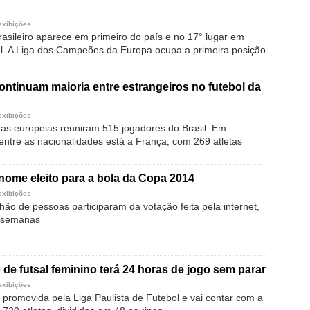
exibições
sileiro aparece em primeiro do país e no 17° lugar em
l. A Liga dos Campeões da Europa ocupa a primeira posição
continuam maioria entre estrangeiros no futebol da
exibições
gas europeias reuniram 515 jogadores do Brasil. Em
entre as nacionalidades está a França, com 269 atletas
nome eleito para a bola da Copa 2014
exibições
ão de pessoas participaram da votação feita pela internet,
s semanas
e futsal feminino terá 24 horas de jogo sem parar
exibições
 promovida pela Liga Paulista de Futebol e vai contar com a