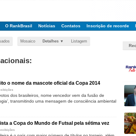
O RankBrasil
Notícias
Contatos
Inscrição de recorde
sados
Mosaico
Detalhes
Listagem
Rec
nacionais:
leito o nome da mascote oficial da Copa 2014
exibições
tos dos brasileiros, nome vencedor vem da fusão de
cologia’, transmitindo uma mensagem de consciência ambiental
ista a Copa do Mundo de Futsal pela sétima vez
 exibições
leira é o país com maior número de títulos no torneio, além