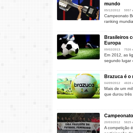
mundo
05/12/2012
5957 
Campeonato Bra
ranking mundia
Brasileiros 
Europa
09/02/2013
7526 
Em 2012, as li
segundo lugar 
Brazuca é o 
04/09/2012
4828 
Mais de um milh
que durou trê
Campeonato d
20/03/2012
5825 
A competição é