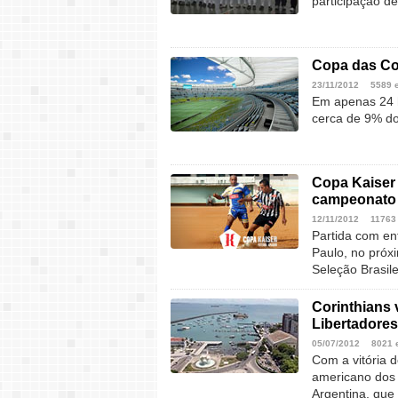
participação de
Copa das Co
23/11/2012
5589 
Em apenas 24 h
cerca de 9% do 
Copa Kaiser 
campeonato
12/11/2012
11763
Partida com en
Paulo, no próx
Seleção Brasil
Corinthians v
Libertadores
05/07/2012
8021 
Com a vitória 
americano dos
Argentina, que