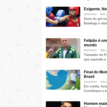
Exigente, Ne
10/02/2012
4845 
Dono do gol ma
Botafogo e dis
Felipão é um
mundo
08/03/2012
7864 
Treinador do P
que equivale a
Final do Mun
Brasil
18/12/2012
7024 
Em média, fora
Corinthians o 
Homem mais 