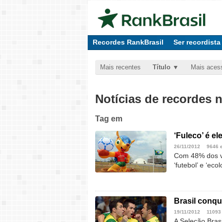
Recordes RankBrasil
Ser recordista
Mais recentes
Título
Mais aces
Notícias de recordes 
Tag
em
‘Fuleco’ é e
26/11/2012
9646 
Com 48% dos vo
‘futebol’ e ‘e
Brasil conqu
19/11/2012
11093
A Seleção Brasi