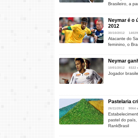
Brasileiro, a pa
Neymar é o ú
2012
30/10/2012
14029
Atacante do San
feminino, o Br
Neymar ganh
10/01/2012
8322 
Jogador brasile
Pastelaria c
26/11/2012
9064 
Estabeleciment
pastel do país,
RankBrasil