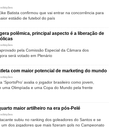
exibições
ike Batista confirmou que vai entrar na concorrência para
aior estádio de futebol do país
gera polêmica, principal aspecto é a liberação de
ólicas
exibições
 aprovado pela Comissão Especial da Câmara dos
ora será votado em Plenário
tleta com maior potencial de marketing do mundo
exibições
ca ‘SportsPro’ avalia o jogador brasileiro como jovem,
om uma Olimpíada e uma Copa do Mundo pela frente
uarto maior artilheiro na era pós-Pelé
exibições
tacante subiu no ranking dos goleadores do Santos e se
 um dos jogadores que mais fizeram gols no Campeonato