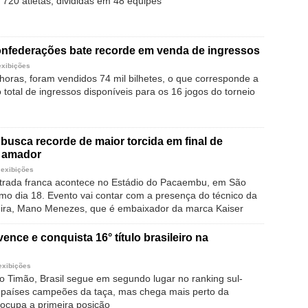
 720 atletas, divididas em 48 equipes
nfederações bate recorde em venda de ingressos
exibições
oras, foram vendidos 74 mil bilhetes, o que corresponde a
total de ingressos disponíveis para os 16 jogos do torneio
busca recorde de maior torcida em final de
 amador
 exibições
trada franca acontece no Estádio do Pacaembu, em São
imo dia 18. Evento vai contar com a presença do técnico da
eira, Mano Menezes, que é embaixador da marca Kaiser
ence e conquista 16° título brasileiro na
exibições
do Timão, Brasil segue em segundo lugar no ranking sul-
 países campeões da taça, mas chega mais perto da
 ocupa a primeira posição