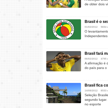
de obter dois 
Brasil é o s
01/02/2012
5654 
O levantamento
Independentes
Brasil fará 
06/02/2012
4795 
A afirmação é d
do país para o
Brasil fica c
14/08/2012
8533 
Seleção Brasil
segundo lugar.
no esporte