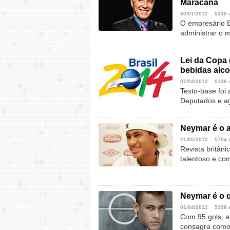
Maracanã
30/01/2012
5330 
O empresário E
administrar o m
Lei da Copa 
bebidas alco
07/03/2012
5136 
Texto-base foi
Deputados e ag
Neymar é o a
21/05/2012
5704 
Revista britâni
talentoso e c
Neymar é o q
01/04/2012
5398 
Com 95 gols, a
consagra como