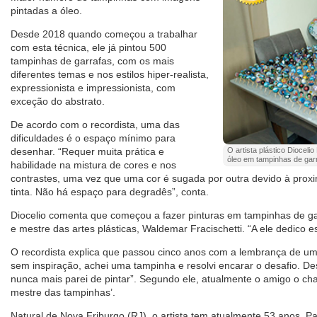
pintadas a óleo.
Desde 2018 quando começou a trabalhar
com esta técnica, ele já pintou 500
tampinhas de garrafas, com os mais
diferentes temas e nos estilos hiper-realista,
expressionista e impressionista, com
exceção do abstrato.
De acordo com o recordista, uma das
dificuldades é o espaço mínimo para
desenhar. “Requer muita prática e
O artista plástico Dioceli
óleo em tampinhas de garr
habilidade na mistura de cores e nos
contrastes, uma vez que uma cor é sugada por outra devido à prox
tinta. Não há espaço para degradês”, conta.
Diocelio comenta que começou a fazer pinturas em tampinhas de g
e mestre das artes plásticas, Waldemar Fracischetti. “A ele dedico est
O recordista explica que passou cinco anos com a lembrança de um
sem inspiração, achei uma tampinha e resolvi encarar o desafio. Des
nunca mais parei de pintar”. Segundo ele, atualmente o amigo o c
mestre das tampinhas’.
Natural de Nova Friburgo (RJ), o artista tem atualmente 53 anos. P