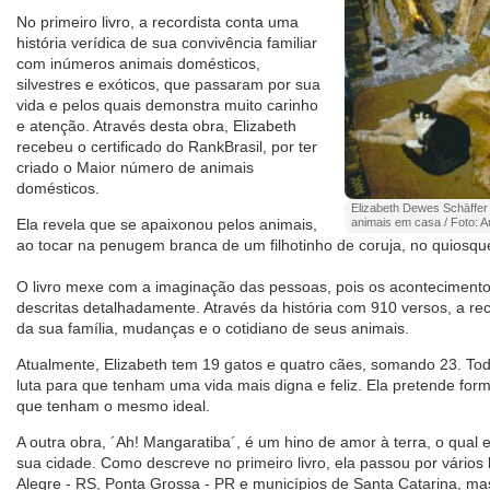
No primeiro livro, a recordista conta uma
história verídica de sua convivência familiar
com inúmeros animais domésticos,
silvestres e exóticos, que passaram por sua
vida e pelos quais demonstra muito carinho
e atenção. Através desta obra, Elizabeth
recebeu o certificado do RankBrasil, por ter
criado o Maior número de animais
domésticos.
Elizabeth Dewes Schäffer 
Ela revela que se apaixonou pelos animais,
animais em casa / Foto: A
ao tocar na penugem branca de um filhotinho de coruja, no quiosqu
O livro mexe com a imaginação das pessoas, pois os aconteciment
descritas detalhadamente. Através da história com 910 versos, a recor
da sua família, mudanças e o cotidiano de seus animais.
Atualmente, Elizabeth tem 19 gatos e quatro cães, somando 23. Tod
luta para que tenham uma vida mais digna e feliz. Ela pretende f
que tenham o mesmo ideal.
A outra obra, ´Ah! Mangaratiba´, é um hino de amor à terra, o qual
sua cidade. Como descreve no primeiro livro, ela passou por vários 
Alegre - RS, Ponta Grossa - PR e municípios de Santa Catarina, ma