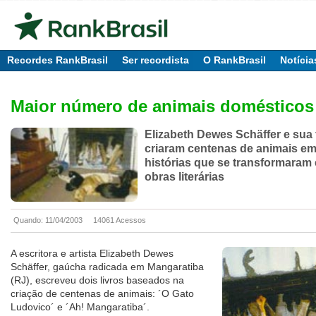
Recordes RankBrasil
Ser recordista
O RankBrasil
Notícia
Maior número de animais domésticos
Elizabeth Dewes Schäffer e sua 
criaram centenas de animais em
histórias que se transformaram
obras literárias
Quando: 11/04/2003
14061 Acessos
A escritora e artista Elizabeth Dewes
Schäffer, gaúcha radicada em Mangaratiba
(RJ), escreveu dois livros baseados na
criação de centenas de animais: ´O Gato
Ludovico´ e ´Ah! Mangaratiba´.