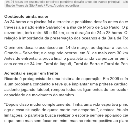
As 24 horas em piscina foi o terceiro e penúltimo desafio antes do evento principal – a i
ilha de Morro de São Paulo / Foto: Arquivo recordista
Obstáculo ainda maior
As 24 horas em piscina foi o terceiro e penúltimo desafio antes do ev
travessia a nado entre Salvador e a ilha de Morro de São Paulo. O 
dezembro, terá entre 59 e 84 km, com duração de 24 a 28 horas. O
relação à importância da preservação dos oceanos e da Baía de To
O primeiro desafio aconteceu em 14 de março, ao duplicar a tradici
Grande – Salvador; e o segundo ocorreu em 31 de maio com 30 km
Antes de enfrentar a prova final, o paratleta ainda vai percorrer em 
com cerca de 34 km: Farol de Itapuã, Farol da Barra e Farol da Po
Acreditar e seguir em frente
Ricardo é protagonista de uma história de superação. Em 2009 sofr
a um problema congênito e teve que implantar uma prótese cardía
acidente jogando futebol, rompeu todos os ligamentos do tornozel
capacidade de movimento do membro.
“Depois disso mudei completamente. Tinha uma vida esportiva princ
ego e essa situação de quase morte me despertou”, destaca. Atual
limitações, o paratleta busca realizar o esporte sempre apoiando ca
o que amo mas sem focar em mim, mas no retorno positivo ao plane