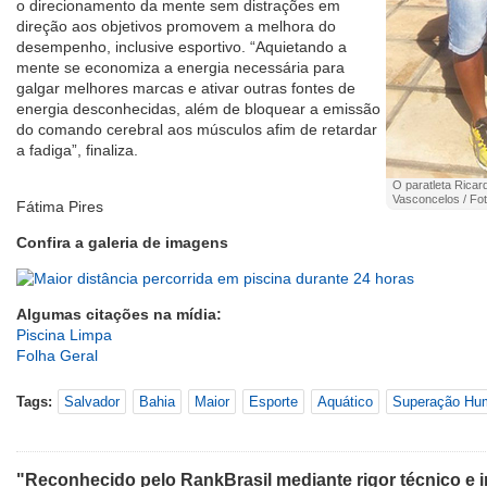
o direcionamento da mente sem distrações em
direção aos objetivos promovem a melhora do
desempenho, inclusive esportivo. “Aquietando a
mente se economiza a energia necessária para
galgar melhores marcas e ativar outras fontes de
energia desconhecidas, além de bloquear a emissão
do comando cerebral aos músculos afim de retardar
a fadiga”, finaliza.
O paratleta Ricar
Vasconcelos / Fot
Fátima Pires
Confira a galeria de imagens
Algumas citações na mídia:
Piscina Limpa
Folha Geral
Tags:
Salvador
Bahia
Maior
Esporte
Aquático
Superação Hu
"Reconhecido pelo RankBrasil mediante rigor técnico e i