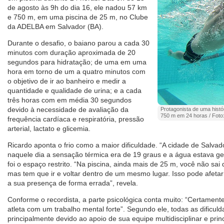
de agosto às 9h do dia 16, ele nadou 57 km
e 750 m, em uma piscina de 25 m, no Clube
da ADELBA em Salvador (BA).
Durante o desafio, o baiano parou a cada 30
minutos com duração aproximada de 20
segundos para hidratação; de uma em uma
hora em torno de um a quatro minutos com
o objetivo de ir ao banheiro e medir a
quantidade e qualidade de urina; e a cada
três horas com em média 30 segundos
devido à necessidade de avaliação da
Protagonista de uma hist
750 m em 24 horas / Foto:
frequência cardíaca e respiratória, pressão
arterial, lactato e glicemia.
Ricardo aponta o frio como a maior dificuldade. “A cidade de Salvad
naquele dia a sensação térmica era de 19 graus e a água estava ge
foi o espaço restrito. “Na piscina, ainda mais de 25 m, você não sa
mas tem que ir e voltar dentro de um mesmo lugar. Isso pode afeta
a sua presença de forma errada”, revela.
Conforme o recordista, a parte psicológica conta muito: “Certamente
atleta com um trabalho mental forte”. Segundo ele, todas as dificu
principalmente devido ao apoio de sua equipe multidisciplinar e pri