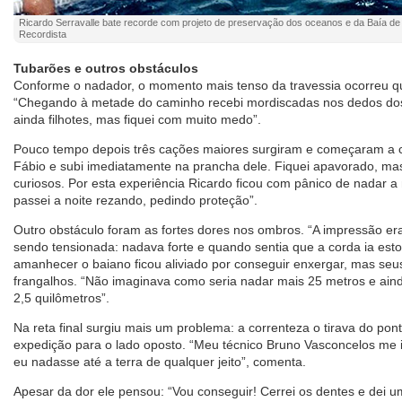
Ricardo Serravalle bate recorde com projeto de preservação dos oceanos e da Baía de 
Recordista
Tubarões e outros obstáculos
Conforme o nadador, o momento mais tenso da travessia ocorreu qu
“Chegando à metade do caminho recebi mordiscadas nos dedos do
ainda filhotes, mas fiquei com muito medo”.
Pouco tempo depois três cações maiores surgiram e começaram a c
Fábio e subi imediatamente na prancha dele. Fiquei apavorado, m
curiosos. Por esta experiência Ricardo ficou com pânico de nadar a
passei a noite rezando, pedindo proteção”.
Outro obstáculo foram as fortes dores nos ombros. “A impressão e
sendo tensionada: nadava forte e quando sentia que a corda ia esto
amanhecer o baiano ficou aliviado por conseguir enxergar, mas s
frangalhos. “Não imaginava como seria nadar mais 25 metros e ai
2,5 quilômetros”.
Na reta final surgiu mais um problema: a correnteza o tirava do pon
expedição para o lado oposto. “Meu técnico Bruno Vasconcelos me
eu nadasse até a terra de qualquer jeito”, comenta.
Apesar da dor ele pensou: “Vou conseguir! Cerrei os dentes e dei um