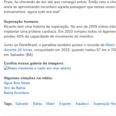
Praia, fui chorando de dor até que consegui entrar. Então veio o cho
areia se aproximando reconheci aquela paisagem que tantas vezes 
treinamentos: agora tudo era real”.
Superação humana
Ricardo tem uma história de superação. No ano de 2009 sofreu trê
implantar uma prótese cardíaca. Em 2010 rompeu todos os ligamen
perdeu 40% da capacidade de movimento do membro.
Junto ao RankBrasil, o paratleta também possui o recorde de
Maior 
durante 24 horas
, conquistado em 2015, quando nadou 57 km e 75
em Salvador (BA).
Confira nossa galeria de imagens:
Algumas citações na mídia:
Água Boa News
Voz da Bahia
Bahia Acontece
Tags:
Salvador
Bahia
Maior
Esporte
Aquático
Superação Hu