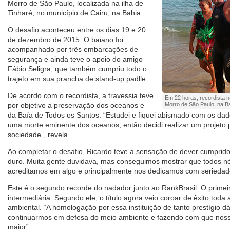
Morro de São Paulo, localizada na ilha de
Tinharé, no município de Cairu, na Bahia.
O desafio aconteceu entre os dias 19 e 20
de dezembro de 2015. O baiano foi
acompanhado por três embarcações de
segurança e ainda teve o apoio do amigo
Fábio Seligra, que também cumpriu todo o
trajeto em sua prancha de stand-up padlle.
De acordo com o recordista, a travessia teve
Em 22 horas, recordista n
por objetivo a preservação dos oceanos e
Morro de São Paulo, na Ba
da Baía de Todos os Santos. “Estudei e fiquei abismado com os d
uma morte eminente dos oceanos, então decidi realizar um projeto
sociedade”, revela.
Ao completar o desafio, Ricardo teve a sensação de dever cumprido
duro. Muita gente duvidava, mas conseguimos mostrar que todos 
acreditamos em algo e principalmente nos dedicamos com seriedad
Este é o segundo recorde do nadador junto ao RankBrasil. O primei
intermediária. Segundo ele, o título agora veio coroar de êxito toda a
ambiental. “A homologação por essa instituição de tanto prestígio d
continuarmos em defesa do meio ambiente e fazendo com que nos
maior”.