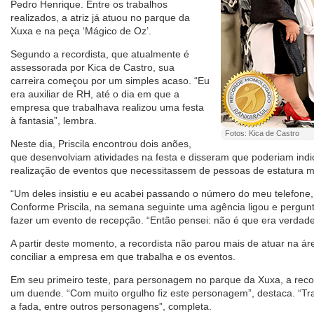
Pedro Henrique. Entre os trabalhos
realizados, a atriz já atuou no parque da
Xuxa e na peça ‘Mágico de Oz’.
Segundo a recordista, que atualmente é
assessorada por Kica de Castro, sua
carreira começou por um simples acaso. “Eu
era auxiliar de RH, até o dia em que a
empresa que trabalhava realizou uma festa
à fantasia”, lembra.
Fotos: Kica de Castro
Neste dia, Priscila encontrou dois anões,
que desenvolviam atividades na festa e disseram que poderiam indic
realização de eventos que necessitassem de pessoas de estatura 
“Um deles insistiu e eu acabei passando o número do meu telefone,
Conforme Priscila, na semana seguinte uma agência ligou e pergunt
fazer um evento de recepção. “Então pensei: não é que era verdade
A partir deste momento, a recordista não parou mais de atuar na ár
conciliar a empresa em que trabalha e os eventos.
Em seu primeiro teste, para personagem no parque da Xuxa, a record
um duende. “Com muito orgulho fiz este personagem”, destaca. “T
a fada, entre outros personagens”, completa.