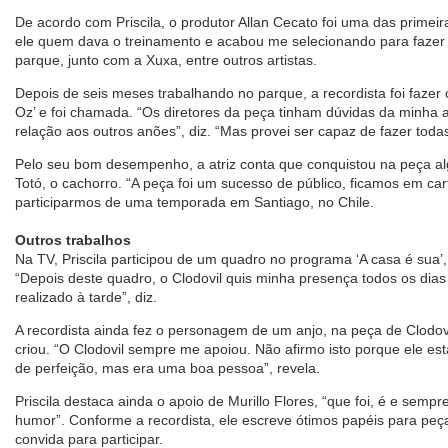
De acordo com Priscila, o produtor Allan Cecato foi uma das primei
ele quem dava o treinamento e acabou me selecionando para fazer
parque, junto com a Xuxa, entre outros artistas.
Depois de seis meses trabalhando no parque, a recordista foi fazer 
Oz’ e foi chamada. “Os diretores da peça tinham dúvidas da minha
relação aos outros anões”, diz. “Mas provei ser capaz de fazer toda
Pelo seu bom desempenho, a atriz conta que conquistou na peça al
Totó, o cachorro. “A peça foi um sucesso de público, ficamos em ca
participarmos de uma temporada em Santiago, no Chile.
Outros trabalhos
Na TV, Priscila participou de um quadro no programa ‘A casa é sua’,
“Depois deste quadro, o Clodovil quis minha presença todos os dia
realizado à tarde”, diz.
A recordista ainda fez o personagem de um anjo, na peça de Clodov
criou. “O Clodovil sempre me apoiou. Não afirmo isto porque ele est
de perfeição, mas era uma boa pessoa”, revela.
Priscila destaca ainda o apoio de Murillo Flores, “que foi, é e semp
humor”. Conforme a recordista, ele escreve ótimos papéis para peç
convida para participar.