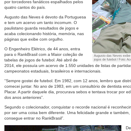
por torcedores fanáticos espalhados pelos
quatro cantos do país.
Augusto das Neves é devoto da Portuguesa
e tem um acervo um tanto incomum. O
paulistano guarda resultados de jogos e
acaba colecionando história, memória, nas
páginas que exibe com orgulho.
O Engenheiro Elétrico, de 44 anos, entra
para o RankBrasil com a Maior coleção de
Augusto das Neves exibe 
tabelas de jogos de futebol. Até abril de
jogos de futebol / Foto: A
2014, ele possuía um acervo de 1.550 unidades de listas de partid
campeonatos estaduais, brasileiros e internacionais.
“Sempre gostei de futebol. Em 1982, com 12 anos, lembro que distr
comecei juntar. No ano de 1983, em um consultório de dentista enco
Placar. A partir daquele dia, procurava sebos e tentava trocar por e
dos anos anteriores”.
Segundo o colecionador, conquistar o recorde nacional é reconhecime
por ser uma coisa bem diferente. Uma felicidade grande e também,
consegue entrar no RankBrasil”.
De