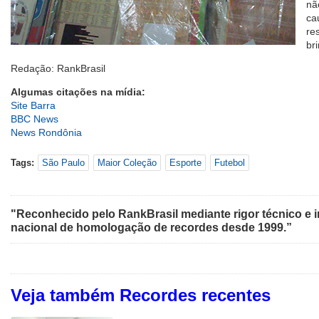
nã
ca
re
br
Redação: RankBrasil
Algumas citações na mídia:
Site Barra
BBC News
News Rondônia
Tags:
São Paulo
Maior Coleção
Esporte
Futebol
"Reconhecido pelo RankBrasil mediante rigor técnico e i
nacional de homologação de recordes desde 1999.”
Veja também Recordes recentes