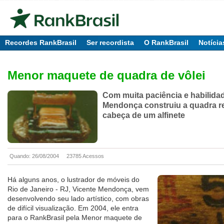
Recordes RankBrasil
Ser recordista
O RankBrasil
Notícia
Menor maquete de quadra de vôlei
Com muita paciência e habilidad
Mendonça construiu a quadra re
cabeça de um alfinete
Quando: 26/08/2004
23785 Acessos
Há alguns anos, o lustrador de móveis do
Rio de Janeiro - RJ, Vicente Mendonça, vem
desenvolvendo seu lado artístico, com obras
de difícil visualização. Em 2004, ele entra
para o RankBrasil pela Menor maquete de