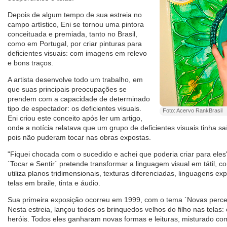
Depois de algum tempo de sua estreia no
campo artístico, Eni se tornou uma pintora
conceituada e premiada, tanto no Brasil,
como em Portugal, por criar pinturas para
deficientes visuais: com imagens em relevo
e bons traços.
A artista desenvolve todo um trabalho, em
que suas principais preocupações se
prendem com a capacidade de determinado
tipo de espectador: os deficientes visuais.
Foto: Acervo RankBrasil
Eni criou este conceito após ler um artigo,
onde a notícia relatava que um grupo de deficientes visuais tinha s
pois não puderam tocar nas obras expostas.
"Fiquei chocada com o sucedido e achei que poderia criar para eles",
´Tocar e Sentir´ pretende transformar a linguagem visual em tátil, c
utiliza planos tridimensionais, texturas diferenciadas, linguagens ex
telas em braile, tinta e áudio.
Sua primeira exposição ocorreu em 1999, com o tema ´Novas percep
Nesta estreia, lançou todos os brinquedos velhos do filho nas telas:
heróis. Todos eles ganharam novas formas e leituras, misturado com c