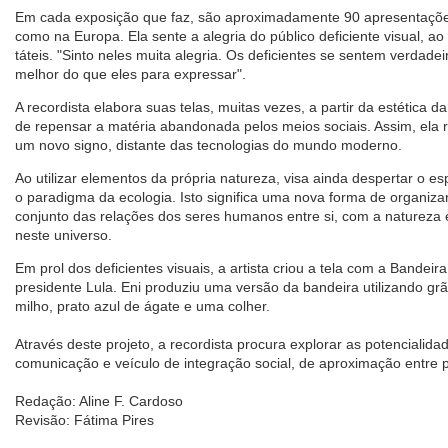
Em cada exposição que faz, são aproximadamente 90 apresentações i
como na Europa. Ela sente a alegria do público deficiente visual, a
táteis. "Sinto neles muita alegria. Os deficientes se sentem verdad
melhor do que eles para expressar".
A recordista elabora suas telas, muitas vezes, a partir da estética
de repensar a matéria abandonada pelos meios sociais. Assim, ela r
um novo signo, distante das tecnologias do mundo moderno.
Ao utilizar elementos da própria natureza, visa ainda despertar o es
o paradigma da ecologia. Isto significa uma nova forma de organiza
conjunto das relações dos seres humanos entre si, com a natureza 
neste universo.
Em prol dos deficientes visuais, a artista criou a tela com a Bandeira
presidente Lula. Eni produziu uma versão da bandeira utilizando grã
milho, prato azul de ágate e uma colher.
Através deste projeto, a recordista procura explorar as potencialid
comunicação e veículo de integração social, de aproximação entre p
Redação: Aline F. Cardoso
Revisão: Fátima Pires