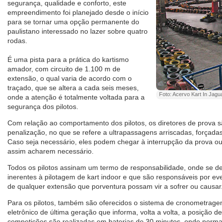
segurança, qualidade e conforto, este
empreendimento foi planejado desde o início
para se tornar uma opção permanente do
paulistano interessado no lazer sobre quatro
rodas.
É uma pista para a prática do kartismo
amador, com circuito de 1.100 m de
extensão, o qual varia de acordo com o
traçado, que se altera a cada seis meses,
Foto: Acervo Kart In Jagu
onde a atenção é totalmente voltada para a
segurança dos pilotos.
Com relação ao comportamento dos pilotos, os diretores de prova 
penalização, no que se refere a ultrapassagens arriscadas, forçadas
Caso seja necessário, eles podem chegar à interrupção da prova ou
assim acharem necessário.
Todos os pilotos assinam um termo de responsabilidade, onde se de
inerentes à pilotagem de kart indoor e que são responsáveis por eve
de qualquer extensão que porventura possam vir a sofrer ou causar
Para os pilotos, também são oferecidos o sistema de cronometragem
eletrônico de última geração que informa, volta a volta, a posição de
competições são realizadas em baterias de 30 minutos, onde norma