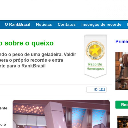
O RankBrasil
Notícias
Contatos
Inscrição de recorde
Prime
o sobre o queixo
do o peso de uma geladeira, Valdir
era o próprio recorde e entra
te para o RankBrasil
ID: 1111
Rec
ente
o é