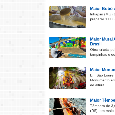
Maior Bobó 
Inhapim (MG) t
preparar 1.006
Maior Mural 
Brasil
Obra criada pel
tampinhas e o
Maior Monum
Em São Lourenç
Monumento em F
de altura
Maior Têmper
Têmpera de 3,6
(RS), em maio 