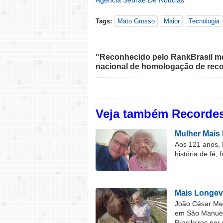
Agência Sebrae De Notícias
Tags:
Mato Grosso
Maior
Tecnologia
"Reconhecido pelo RankBrasil med
nacional de homologação de reco
Veja também Recordes
Mulher Mais 
Aos 121 anos, 
história de fé, 
Mais Longev
João César Mel
em São Manuel 
Brasileiros por