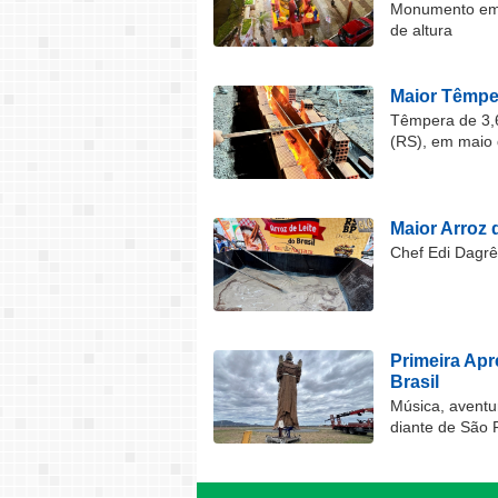
Monumento em F
de altura
Maior Têmper
Têmpera de 3,6
(RS), em maio 
Maior Arroz d
Chef Edi Dagrê 
Primeira Ap
Brasil
Música, aventu
diante de São 