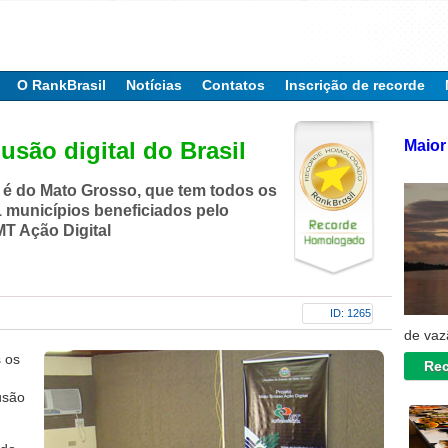
O RankBrasil
Notícias
Contatos
Inscrição de recorde
Maior 
usão digital do Brasil
é do Mato Grosso, que tem todos os
 municípios beneficiados pelo
MT Ação Digital
ID: 1265
de vaz
s os
Rec
usão