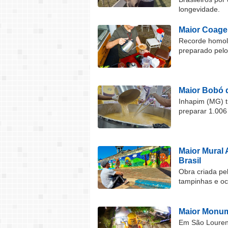
longevidade.
Maior Coage
Recorde homolo
preparado pel
Maior Bobó 
Inhapim (MG) t
preparar 1.006
Maior Mural 
Brasil
Obra criada pel
tampinhas e o
Maior Monum
Em São Lourenç