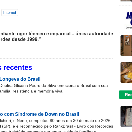
Internet
iante rigor técnico e imparcial – única autoridade
rdes desde 1999.”
 recentes
Longeva do Brasil
Deolira Glicéria Pedro da Silva emociona o Brasil com sua
família, resistência e memória viva.
Rec
o com Síndrome de Down no Brasil
chiori, o Neno, completou 80 anos em 30 de maio de 2026,
(SP), e é reconhecido pelo RankBrasil - Livro dos Recordes
 uma trajetória marcada por amor, cuidado familiar e