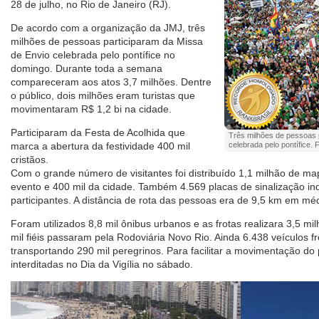
28 de julho, no Rio de Janeiro (RJ).
De acordo com a organização da JMJ, três
milhões de pessoas participaram da Missa
de Envio celebrada pelo pontífice no
domingo. Durante toda a semana
compareceram aos atos 3,7 milhões. Dentre
o público, dois milhões eram turistas que
movimentaram R$ 1,2 bi na cidade.
Participaram da Festa de Acolhida que
Três milhões de pessoas 
marca a abertura da festividade 400 mil
celebrada pelo pontífice. 
cristãos.
Com o grande número de visitantes foi distribuído 1,1 milhão de ma
evento e 400 mil da cidade. Também 4.569 placas de sinalização in
participantes. A distância de rota das pessoas era de 9,5 km em méd
Foram utilizados 8,8 mil ônibus urbanos e as frotas realizara 3,5 m
mil fiéis passaram pela Rodoviária Novo Rio. Ainda 6.438 veículos f
transportando 290 mil peregrinos. Para facilitar a movimentação do 
interditadas no Dia da Vigília no sábado.