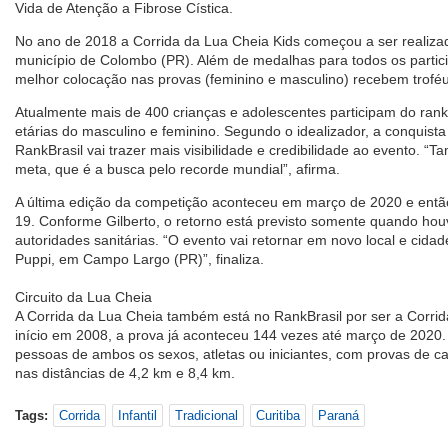
Vida de Atenção a Fibrose Cística.
No ano de 2018 a Corrida da Lua Cheia Kids começou a ser realiz
município de Colombo (PR). Além de medalhas para todos os particip
melhor colocação nas provas (feminino e masculino) recebem troféu
Atualmente mais de 400 crianças e adolescentes participam do ranki
etárias do masculino e feminino. Segundo o idealizador, a conquista
RankBrasil vai trazer mais visibilidade e credibilidade ao evento. “
meta, que é a busca pelo recorde mundial”, afirma.
A última edição da competição aconteceu em março de 2020 e então 
19. Conforme Gilberto, o retorno está previsto somente quando hou
autoridades sanitárias. “O evento vai retornar em novo local e cid
Puppi, em Campo Largo (PR)”, finaliza.
Circuito da Lua Cheia
A Corrida da Lua Cheia também está no RankBrasil por ser a Corrid
início em 2008, a prova já aconteceu 144 vezes até março de 2020. 
pessoas de ambos os sexos, atletas ou iniciantes, com provas de c
nas distâncias de 4,2 km e 8,4 km.
Tags:
Corrida
Infantil
Tradicional
Curitiba
Paraná