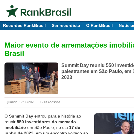
Recordes RankBrasil
Ser recordista
O RankBrasil
Notícia
Maior evento de arrematações imobili
Brasil
Summit Day reuniu 550 investid
palestrantes em São Paulo, em 
2023
Quando: 17/06/2023
1213 Acessos
O
Summit Day
entrou para a história ao
reunir
550 investidores do mercado
imobiliário
em São Paulo, no dia
17 de
junho de 2023
, em um encontro voltado ao