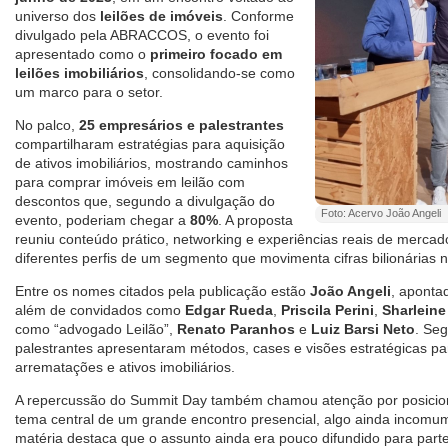
universo dos
leilões de imóveis
. Conforme
divulgado pela ABRACCOS, o evento foi
apresentado como o
primeiro focado em
leilões imobiliários
, consolidando-se como
um marco para o setor.
No palco,
25 empresários e palestrantes
compartilharam estratégias para aquisição
de ativos imobiliários, mostrando caminhos
para comprar imóveis em leilão com
descontos que, segundo a divulgação do
Foto: Acervo João Angeli
evento, poderiam chegar a
80%
. A proposta
reuniu conteúdo prático, networking e experiências reais de mercad
diferentes perfis de um segmento que movimenta cifras bilionárias n
Entre os nomes citados pela publicação estão
João Angeli
, aponta
além de convidados como
Edgar Rueda
,
Priscila Perini
,
Sharleine
como “advogado Leilão”,
Renato Paranhos
e
Luiz Barsi Neto
. Se
palestrantes apresentaram métodos, cases e visões estratégicas p
arrematações e ativos imobiliários.
A repercussão do Summit Day também chamou atenção por posicion
tema central de um grande encontro presencial, algo ainda incomum
matéria destaca que o assunto ainda era pouco difundido para part