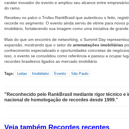
caráter inovador do evento e ampliou seu alcance entre empresários,
do ramo.
Recebeu no palco o Trofeu RankBrasil que autenticou o feito, regi
recorde no segmento. O evento ainda serviu de vitrine para novos 
imobiliário, fortalecendo sua imagem como uma iniciativa de grande 
Mais do que um encontro de networking, o Summit Day represento
expansão, mostrando que o setor de
arrematações imobiliárias
pod
conhecimento especializado e oportunidades concretas de negóci
isso, o evento se consolidou como referência e passou a ocupar lug
recordes brasileiros ligados ao mercado imobiliário.
Tags:
Leilao
Imobiliário
Evento
São Paulo
"Reconhecido pelo RankBrasil mediante rigor técnico e i
nacional de homologação de recordes desde 1999.”
Veja também Recordes recentes