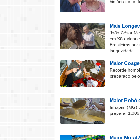
história de fé, 
Mais Longev
João César Mel
em São Manuel 
Brasileiros por
longevidade.
Maior Coage
Recorde homolo
preparado pel
Maior Bobó 
Inhapim (MG) t
preparar 1.006
Maior Mural 