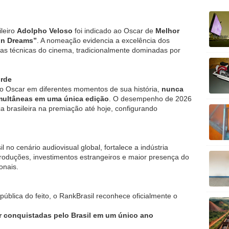
ileiro
Adolpho Veloso
foi indicado ao Oscar de
Melhor
in Dreams”
. A nomeação evidencia a excelência dos
eas técnicas do cinema, tradicionalmente dominadas por
orde
 ao Oscar em diferentes momentos de sua história,
nunca
imultâneas em uma única edição
. O desempenho de 2026
a brasileira na premiação até hoje, configurando
l no cenário audiovisual global, fortalece a indústria
produções, investimentos estrangeiros e maior presença do
onais.
ública do feito, o RankBrasil reconhece oficialmente o
r conquistadas pelo Brasil em um único ano