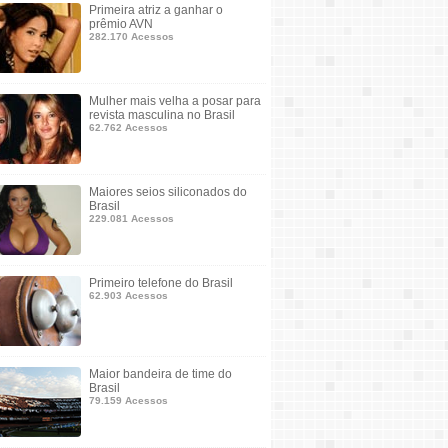
Primeira atriz a ganhar o
prêmio AVN
282.170 Acessos
Mulher mais velha a posar para
revista masculina no Brasil
62.762 Acessos
Maiores seios siliconados do
Brasil
229.081 Acessos
Primeiro telefone do Brasil
62.903 Acessos
Maior bandeira de time do
Brasil
79.159 Acessos