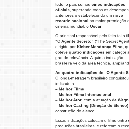
todo, o país somou
cinco indicações
oficiais
, superando todos os desempe
anteriores e estabelecendo um
novo
recorde nacional
na maior premiação 
cinema mundial, o
Oscar
.
O principal responsável pelo feito foi o f
“O Agente Secreto”
(“The Secret Agent
dirigido por
Kleber Mendonça Filho
, q
obteve
quatro indicações
em categori
grande relevância. A quinta indicação
brasileira veio da área técnica, amplian
As quatro indicações de “O Agente S
O longa-metragem brasileiro conquistou
indicado a:
– Melhor Filme
– Melhor Filme Internacional
– Melhor Ator
, com a atuação de
Wagn
– Melhor Casting (Direção de Elenco)
construção do elenco
Essas indicações colocam o filme entre
produções brasileiras, e reforçam o rec