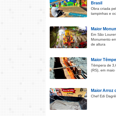
Brasil
Obra criada pel
tampinhas e o
Maior Monum
Em São Lourenç
Monumento em F
de altura
Maior Têmper
Têmpera de 3,6
(RS), em maio 
Maior Arroz d
Chef Edi Dagrê 