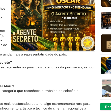
nhos
do
ilme
”),
ue
as de
do ainda mais a representatividade do país.
ecreto”
 espaço entre as principais categorias da premiação, sendo
er Moura
, categoria que reconhece o trabalho de seleção e
 os mais destacados do ano, algo extremamente raro para
Rec
onhecimento artístico e técnico do cinema nacional pela