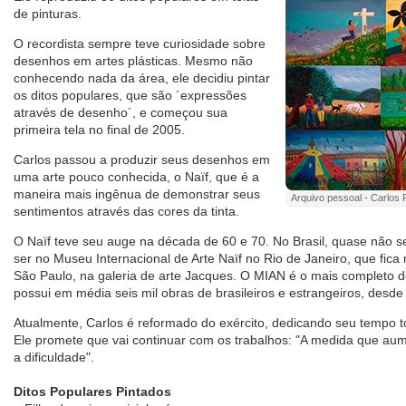
de pinturas.
O recordista sempre teve curiosidade sobre
desenhos em artes plásticas. Mesmo não
conhecendo nada da área, ele decidiu pintar
os ditos populares, que são ´expressões
através de desenho´, e começou sua
primeira tela no final de 2005.
Carlos passou a produzir seus desenhos em
uma arte pouco conhecida, o Naïf, que é a
maneira mais ingênua de demonstrar seus
Arquivo pessoal - Carlos P
sentimentos através das cores da tinta.
O Naïf teve seu auge na década de 60 e 70. No Brasil, quase não se
ser no Museu Internacional de Arte Naïf no Rio de Janeiro, que fi
São Paulo, na galeria de arte Jacques. O MIAN é o mais completo
possui em média seis mil obras de brasileiros e estrangeiros, desde
Atualmente, Carlos é reformado do exército, dedicando seu tempo t
Ele promete que vai continuar com os trabalhos: "A medida que aum
a dificuldade".
Ditos Populares Pintados