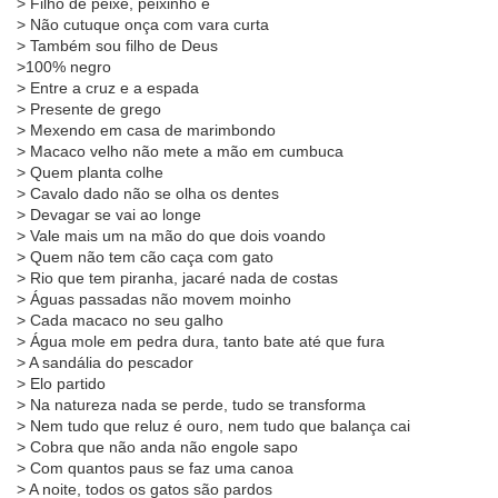
> Filho de peixe, peixinho é
> Não cutuque onça com vara curta
> Também sou filho de Deus
>100% negro
> Entre a cruz e a espada
> Presente de grego
> Mexendo em casa de marimbondo
> Macaco velho não mete a mão em cumbuca
> Quem planta colhe
> Cavalo dado não se olha os dentes
> Devagar se vai ao longe
> Vale mais um na mão do que dois voando
> Quem não tem cão caça com gato
> Rio que tem piranha, jacaré nada de costas
> Águas passadas não movem moinho
> Cada macaco no seu galho
> Água mole em pedra dura, tanto bate até que fura
> A sandália do pescador
> Elo partido
> Na natureza nada se perde, tudo se transforma
> Nem tudo que reluz é ouro, nem tudo que balança cai
> Cobra que não anda não engole sapo
> Com quantos paus se faz uma canoa
> A noite, todos os gatos são pardos