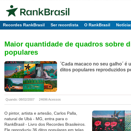
Recordes RankBrasil
Ser recordista
O RankBrasil
Notícia
Maior quantidade de quadros sobre d
populares
´Cada macaco no seu galho´ é 
ditos populares reproduzidos po
Quando: 08/02/2007
24696 Acessos
O pintor, artista e artesão, Carlos Palla,
natural de Ubá - MG, entra para o
RankBrasil - Livro dos Recordes Brasileiros.
Ele reproduziu 36 ditos populares em telas