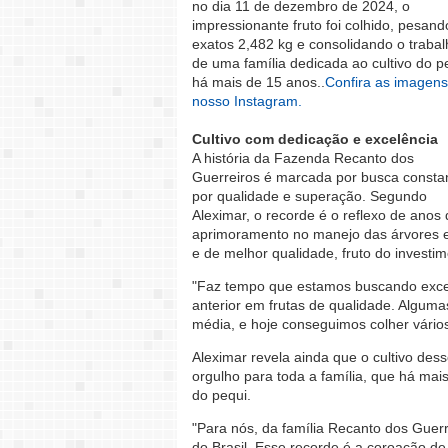
no dia 11 de dezembro de 2024, o
impressionante fruto foi colhido, pesand
exatos 2,482 kg e consolidando o trabal
de uma família dedicada ao cultivo do p
há mais de 15 anos..
Confira as imagen
nosso Instagram.
Cultivo com dedicação e excelência
A história da Fazenda Recanto dos
Guerreiros é marcada por busca consta
por qualidade e superação. Segundo
Aleximar, o recorde é o reflexo de anos
aprimoramento no manejo das árvores e 
e de melhor qualidade, fruto do investim
"Faz tempo que estamos buscando excel
anterior em frutas de qualidade. Algum
média, e hoje conseguimos colher vári
Aleximar revela ainda que o cultivo des
orgulho para toda a família, que há ma
do pequi.
"Para nós, da família Recanto dos Guer
do Brasil. Esse recorde é a coroação d