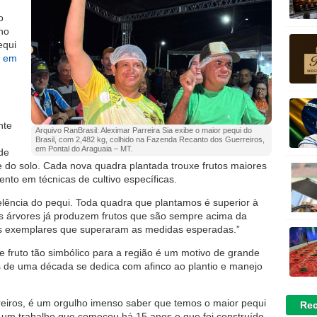
o
ho
equi
s em
nte
Arquivo RanBrasil: Aleximar Parreira Sia exibe o maior pequi do
Brasil, com 2,482 kg, colhido na Fazenda Recanto dos Guerreiros,
em Pontal do Araguaia – MT.
 de
do solo. Cada nova quadra plantada trouxe frutos maiores
ento em técnicas de cultivo específicas.
ência do pequi. Toda quadra que plantamos é superior à
as árvores já produzem frutos que são sempre acima da
os exemplares que superaram as medidas esperadas.”
se fruto tão simbólico para a região é um motivo de grande
is de uma década se dedica com afinco ao plantio e manejo
reiros, é um orgulho imenso saber que temos o maior pequi
Rec
e um trabalho que começou há 15 anos e que foi construído