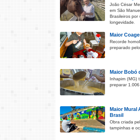
João César Mel
em São Manuel 
Brasileiros por
longevidade.
Maior Coage
Recorde homolo
preparado pel
Maior Bobó 
Inhapim (MG) t
preparar 1.006
Maior Mural 
Brasil
Obra criada pel
tampinhas e o