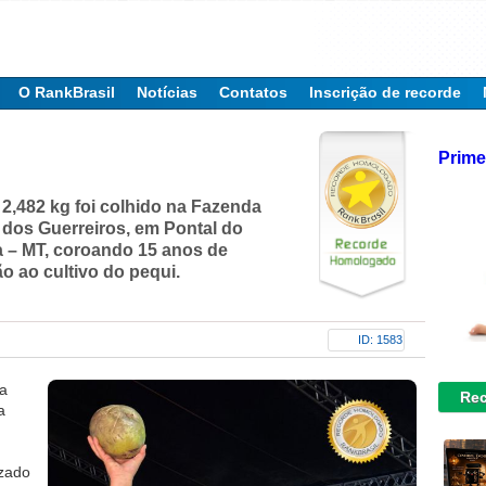
O RankBrasil
Notícias
Contatos
Inscrição de recorde
Prime
 2,482 kg foi colhido na Fazenda
dos Guerreiros, em Pontal do
 – MT, coroando 15 anos de
o ao cultivo do pequi.
ID: 1583
ra
Rec
a
izado