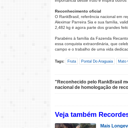
importância desse fruto e inspira outros
Reconhecimento oficial
O RankBrasil, referência nacional em re
Aleximar Parreira Sia e sua família, vali
2,482 kg é agora parte dos grandes feito
Parabéns à família da Fazenda Recanto d
essa conquista extraordinária, que cel
campo e o trabalho de uma vida dedicad
Tags:
Fruta
Pontal Do Araguaia
Mato 
"Reconhecido pelo RankBrasil med
nacional de homologação de reco
Veja também Recordes
Mais Longev