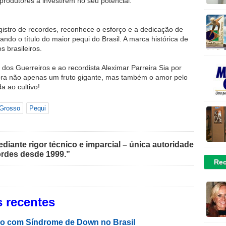
 produtores a investirem no seu potencial.
gistro de recordes, reconhece o esforço e a dedicação de
dando o título do maior pequi do Brasil. A marca histórica de
s brasileiros.
os Guerreiros e ao recordista Aleximar Parreira Sia por
ebra não apenas um fruto gigante, mas também o amor pelo
a ao cultivo!
Grosso
Pequi
iante rigor técnico e imparcial – única autoridade
rdes desde 1999.”
Rec
 recentes
o com Síndrome de Down no Brasil