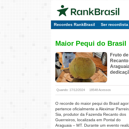
Recordes RankBrasil
Ser recordista
Maior Pequi do Brasil
Fruto de
Recanto 
Araguaia
dedicaçã
Quando: 17/12/2024
18548 Acessos
O recorde do maior pequi do Brasil ago
pertence oficialmente a Aleximar Parreir
Sia, produtor da Fazenda Recanto dos
Guerreiros, localizada em Pontal do
Araguaia – MT. Durante um evento real