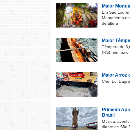
Maior Monum
Em São Lourenç
Monumento em F
de altura
Maior Têmper
Têmpera de 3,6
(RS), em maio 
Maior Arroz d
Chef Edi Dagrê 
Primeira Ap
Brasil
Música, aventu
diante de São 