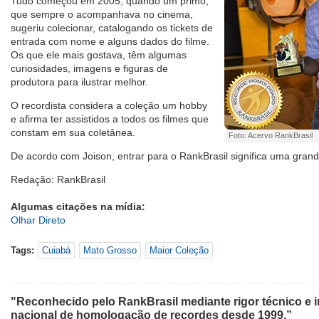
Tudo começou em 2005, quando um primo,
que sempre o acompanhava no cinema,
sugeriu colecionar, catalogando os tickets de
entrada com nome e alguns dados do filme.
Os que ele mais gostava, têm algumas
curiosidades, imagens e figuras de
produtora para ilustrar melhor.
O recordista considera a coleção um hobby
e afirma ter assistidos a todos os filmes que
constam em sua coletânea.
Foto: Acervo RankBrasil
De acordo com Joison, entrar para o RankBrasil significa uma grand
Redação: RankBrasil
Algumas citações na mídia:
Olhar Direto
Tags:
Cuiabá
Mato Grosso
Maior Coleção
"Reconhecido pelo RankBrasil mediante rigor técnico e i
nacional de homologação de recordes desde 1999.”