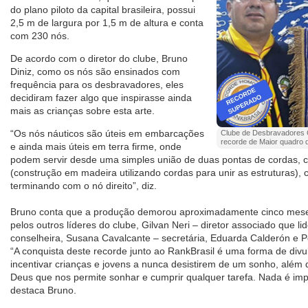
do plano piloto da capital brasileira, possui
2,5 m de largura por 1,5 m de altura e conta
com 230 nós.
De acordo com o diretor do clube, Bruno
Diniz, como os nós são ensinados com
frequência para os desbravadores, eles
decidiram fazer algo que inspirasse ainda
mais as crianças sobre esta arte.
“Os nós náuticos são úteis em embarcações
Clube de Desbravadores Cr
recorde de Maior quadro d
e ainda mais úteis em terra firme, onde
podem servir desde uma simples união de duas pontas de cordas, c
(construção em madeira utilizando cordas para unir as estruturas), 
terminando com o nó direito”, diz.
Bruno conta que a produção demorou aproximadamente cinco meses e
pelos outros líderes do clube, Gilvan Neri – diretor associado que lid
conselheira, Susana Cavalcante – secretária, Eduarda Calderón e P
“A conquista deste recorde junto ao RankBrasil é uma forma de divu
incentivar crianças e jovens a nunca desistirem de um sonho, além
Deus que nos permite sonhar e cumprir qualquer tarefa. Nada é imp
destaca Bruno.