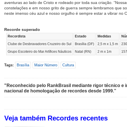
aventuras ao lado de Cristo e rodeado por toda sua criação. “Nos
constelações e em nosso grito de guerra sempre lembramos que som
neste imenso céu azul e nosso orgulho é sempre estar a vibrar no C
Recorde superado
Recordista
Estado
Medidas
Nú
Clube de Desbravadores Cruzeiro do Sul
Brasília (DF)
2,5 m x 1,5 m
23
Grupo Escoteiro do Mar Artífices Náuticos
Natal (RN)
2 m x 1m
15
Tags:
Brasília
Maior Número
Cultura
"Reconhecido pelo RankBrasil mediante rigor técnico e i
nacional de homologação de recordes desde 1999.”
Veja também Recordes recentes