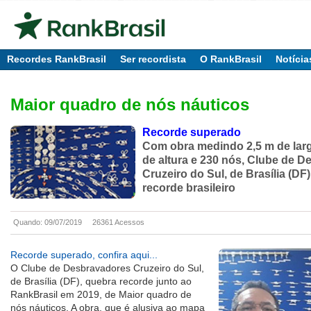
Recordes RankBrasil
Ser recordista
O RankBrasil
Notícia
Maior quadro de nós náuticos
Recorde superado
Com obra medindo 2,5 m de larg
de altura e 230 nós, Clube de 
Cruzeiro do Sul, de Brasília (DF
recorde brasileiro
Quando: 09/07/2019
26361 Acessos
Recorde superado, confira aqui...
O Clube de Desbravadores Cruzeiro do Sul,
de Brasília (DF), quebra recorde junto ao
RankBrasil em 2019, de Maior quadro de
nós náuticos. A obra, que é alusiva ao mapa