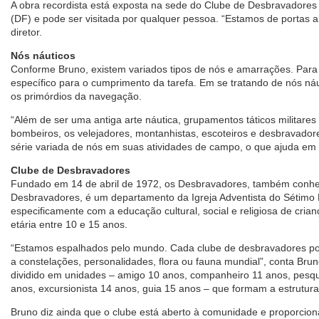
A obra recordista está exposta na sede do Clube de Desbravadores 
(DF) e pode ser visitada por qualquer pessoa. “Estamos de portas abe
diretor.
Nós náuticos
Conforme Bruno, existem variados tipos de nós e amarrações. Par
específico para o cumprimento da tarefa. Em se tratando de nós náut
os primórdios da navegação.
“Além de ser uma antiga arte náutica, grupamentos táticos militare
bombeiros, os velejadores, montanhistas, escoteiros e desbravado
série variada de nós em suas atividades de campo, o que ajuda em n
Clube de Desbravadores
Fundado em 14 de abril de 1972, os Desbravadores, também conh
Desbravadores, é um departamento da Igreja Adventista do Sétimo D
especificamente com a educação cultural, social e religiosa de cria
etária entre 10 e 15 anos.
“Estamos espalhados pelo mundo. Cada clube de desbravadores po
a constelações, personalidades, flora ou fauna mundial”, conta Brun
dividido em unidades – amigo 10 anos, companheiro 11 anos, pesqu
anos, excursionista 14 anos, guia 15 anos – que formam a estrutur
Bruno diz ainda que o clube está aberto à comunidade e proporcio