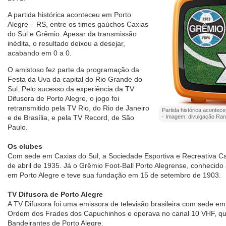
A partida histórica aconteceu em Porto
Alegre – RS, entre os times gaúchos Caxias
do Sul e Grêmio. Apesar da transmissão
inédita, o resultado deixou a desejar,
acabando em 0 a 0.
O amistoso fez parte da programação da
Festa da Uva da capital do Rio Grande do
Sul. Pelo sucesso da experiência da TV
Difusora de Porto Alegre, o jogo foi
retransmitido pela TV Rio, do Rio de Janeiro
Partida histórica acontec
e de Brasília, e pela TV Record, de São
- Imagem: divulgação Ran
Paulo.
Os clubes
Com sede em Caxias do Sul, a Sociedade Esportiva e Recreativa Ca
de abril de 1935. Já o Grêmio Foot-Ball Porto Alegrense, conhecid
em Porto Alegre e teve sua fundação em 15 de setembro de 1903.
TV Difusora de Porto Alegre
A TV Difusora foi uma emissora de televisão brasileira com sede em 
Ordem dos Frades dos Capuchinhos e operava no canal 10 VHF, qu
Bandeirantes de Porto Alegre.