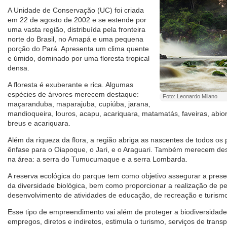
A Unidade de Conservação (UC) foi criada
em 22 de agosto de 2002 e se estende por
uma vasta região, distribuída pela fronteira
norte do Brasil, no Amapá e uma pequena
porção do Pará. Apresenta um clima quente
e úmido, dominado por uma floresta tropical
densa.
A floresta é exuberante e rica. Algumas
espécies de árvores merecem destaque:
Foto: Leonardo Milano
maçaranduba, maparajuba, cupiúba, jarana,
mandioqueira, louros, acapu, acariquara, matamatás, faveiras, abior
breus e acariquara.
Além da riqueza da flora, a região abriga as nascentes de todos os 
ênfase para o Oiapoque, o Jari, e o Araguari. Também merecem des
na área: a serra do Tumucumaque e a serra Lombarda.
A reserva ecológica do parque tem como objetivo assegurar a prese
da diversidade biológica, bem como proporcionar a realização de pes
desenvolvimento de atividades de educação, de recreação e turismo
Esse tipo de empreendimento vai além de proteger a biodiversidad
empregos, diretos e indiretos, estimula o turismo, serviços de transp