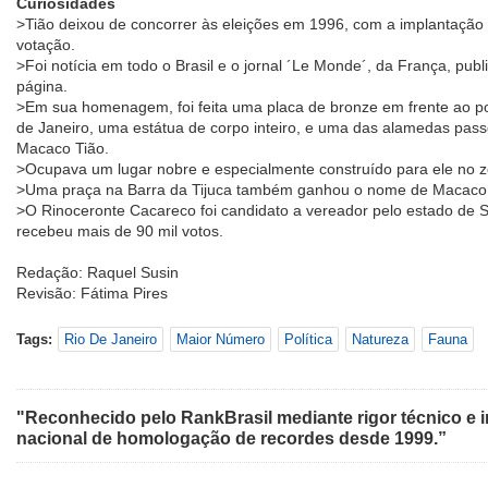
Curiosidades
>Tião deixou de concorrer às eleições em 1996, com a implantação 
votação.
>Foi notícia em todo o Brasil e o jornal ´Le Monde´, da França, pub
página.
>Em sua homenagem, foi feita uma placa de bronze em frente ao por
de Janeiro, uma estátua de corpo inteiro, e uma das alamedas pa
Macaco Tião.
>Ocupava um lugar nobre e especialmente construído para ele no z
>Uma praça na Barra da Tijuca também ganhou o nome de Macaco 
>O Rinoceronte Cacareco foi candidato a vereador pelo estado de 
recebeu mais de 90 mil votos.
Redação: Raquel Susin
Revisão: Fátima Pires
Tags:
Rio De Janeiro
Maior Número
Política
Natureza
Fauna
"Reconhecido pelo RankBrasil mediante rigor técnico e i
nacional de homologação de recordes desde 1999.”