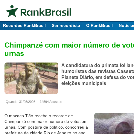
Recordes RankBrasil
Ser recordista
O RankBrasil
Notícia
Chimpanzé com maior número de vot
urnas
A candidatura do primata foi la
humoristas das revistas Casset
Planeta Diário, em defesa do vo
eleições municipais
Quando: 31/05/2008
14594 Acessos
O macaco Tião recebe o recorde de
Chimpanzé com maior número de votos em
urnas. Com postura de político, concorreu à
prefeitura da cidade Rio de Janeiro no ano