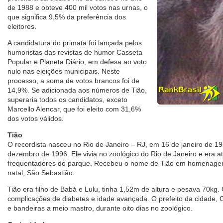
de 1988 e obteve 400 mil votos nas urnas, o
que significa 9,5% da preferência dos
eleitores.
A candidatura do primata foi lançada pelos
humoristas das revistas de humor Casseta
Popular e Planeta Diário, em defesa ao voto
nulo nas eleições municipais. Neste
processo, a soma de votos brancos foi de
14,9%. Se adicionada aos números de Tião,
superaria todos os candidatos, exceto
Marcello Alencar, que foi eleito com 31,6%
dos votos válidos.
Tião
O recordista nasceu no Rio de Janeiro – RJ, em 16 de janeiro de 1
dezembro de 1996. Ele vivia no zoológico do Rio de Janeiro e era a
frequentadores do parque. Recebeu o nome de Tião em homenagem
natal, São Sebastião.
Tião era filho de Babá e Lulu, tinha 1,52m de altura e pesava 70kg
complicações de diabetes e idade avançada. O prefeito da cidade, Cé
e bandeiras a meio mastro, durante oito dias no zoológico.