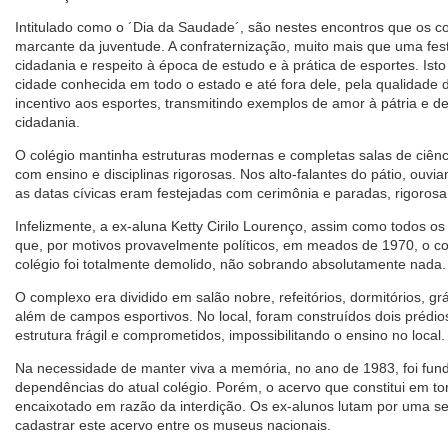
Intitulado como o ´Dia da Saudade´, são nestes encontros que os c
marcante da juventude. A confraternização, muito mais que uma f
cidadania e respeito à época de estudo e à prática de esportes. Isto
cidade conhecida em todo o estado e até fora dele, pela qualidade 
incentivo aos esportes, transmitindo exemplos de amor à pátria e d
cidadania.
O colégio mantinha estruturas modernas e completas salas de ciência
com ensino e disciplinas rigorosas. Nos alto-falantes do pátio, ouvi
as datas cívicas eram festejadas com cerimônia e paradas, rigoros
Infelizmente, a ex-aluna Ketty Cirilo Lourenço, assim como todos o
que, por motivos provavelmente políticos, em meados de 1970, o co
colégio foi totalmente demolido, não sobrando absolutamente nada.
O complexo era dividido em salão nobre, refeitórios, dormitórios, gráf
além de campos esportivos. No local, foram construídos dois prédi
estrutura frágil e comprometidos, impossibilitando o ensino no local.
Na necessidade de manter viva a memória, no ano de 1983, foi f
dependências do atual colégio. Porém, o acervo que constitui em t
encaixotado em razão da interdição. Os ex-alunos lutam por uma se
cadastrar este acervo entre os museus nacionais.