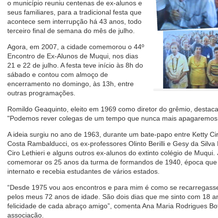
o município reuniu centenas de ex-alunos e
seus familiares, para a tradicional festa que
acontece sem interrupção há 43 anos, todo
terceiro final de semana do mês de julho.
Agora, em 2007, a cidade comemorou o 44º
Encontro de Ex-Alunos de Muqui, nos dias
21 e 22 de julho. A festa teve início às 8h do
sábado e contou com almoço de
encerramento no domingo, às 13h, entre
outras programações.
Romildo Geaquinto, eleito em 1969 como diretor do grêmio, destaca 
"Podemos rever colegas de um tempo que nunca mais apagaremos
A ideia surgiu no ano de 1963, durante um bate-papo entre Ketty Cir
Costa Rambalducci, os ex-professores Olinto Berilli e Gesy da Silva 
Ciro Lethieri e alguns outros ex-alunos do extinto colégio de Muqui.
comemorar os 25 anos da turma de formandos de 1940, época que 
internato e recebia estudantes de vários estados.
“Desde 1975 vou aos encontros e para mim é como se recarregasse
pelos meus 72 anos de idade. São dois dias que me sinto com 18 ano
felicidade de cada abraço amigo”, comenta Ana Maria Rodrigues Bot
associação.