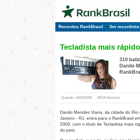
Recordes RankBrasil
Ser recordista
Tecladista mais rápid
310 bati
Danilo M
RankBra
Quando: 24/04/2009
36526 Acessos
Danilo Mendes Viana, da cidade do Rio
Janeiro - RJ, entra para o RankBrasil e
2009, com o título de Tecladista mais rá
do país.