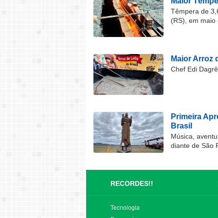
Maior Têmper
Têmpera de 3,6
(RS), em maio 
Maior Arroz d
Chef Edi Dagrê 
Primeira Ap
Brasil
Música, aventu
diante de São 
RECORDES!!
Tecnologia