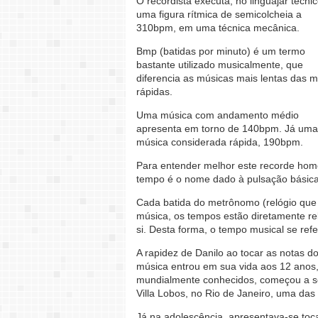
O recordista executa, no linguajar técnic
uma figura rítmica de semicolcheia a
310bpm, em uma técnica mecânica.
Bmp (batidas por minuto) é um termo
bastante utilizado musicalmente, que
diferencia as músicas mais lentas das m
rápidas.
Uma música com andamento médio
apresenta em torno de 140bpm. Já uma
música considerada rápida, 190bpm.
Para entender melhor este recorde homo
tempo é o nome dado à pulsação básica
Cada batida do metrônomo (relógio qu
música, os tempos estão diretamente r
si. Desta forma, o tempo musical se ref
A rapidez de Danilo ao tocar as notas d
música entrou em sua vida aos 12 anos,
mundialmente conhecidos, começou a se 
Villa Lobos, no Rio de Janeiro, uma das 
Já na adolescência, apresentava-se toc