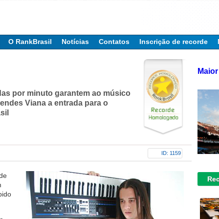
O RankBrasil
Notícias
Contatos
Inscrição de recorde
Maior
o
das por minuto garantem ao músico
endes Viana a entrada para o
sil
ID: 1159
 de
Rec
m
pido