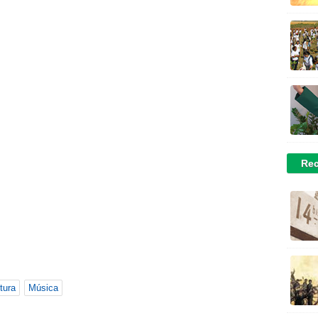
Rec
tura
Música