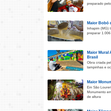
preparado pel
Maior Bobó 
Inhapim (MG) t
preparar 1.006
Maior Mural 
Brasil
Obra criada pel
tampinhas e o
Maior Monum
Em São Lourenç
Monumento em F
de altura