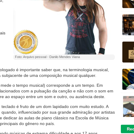
o,
ais
Foto: Arquivo pessoal - Danilo Mendes Viana
logado é importante saber que, na terminologia musical,
 subjacente de uma composição musical qualquer.
e mede o tempo musical) corresponde a um tempo. Em
elacionados com a pulsação da canção e não com o som em
ere ao espaço entre um som e outro, ou ausência deste.
o teclado é fruto de um dom lapidado com muito estudo. A
 quando, influenciado por sua grande admiração por artistas
dedicar às aulas de piano clássico na Escola de Música
principais do gênero no país.
Rec
ando músicas de extrema dificuldade e aos 17 anos,