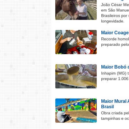
João César Mel
em São Manuel 
Brasileiros por
longevidade.
Maior Coage
Recorde homolo
preparado pel
Maior Bobó 
Inhapim (MG) t
preparar 1.006
Maior Mural 
Brasil
Obra criada pel
tampinhas e o