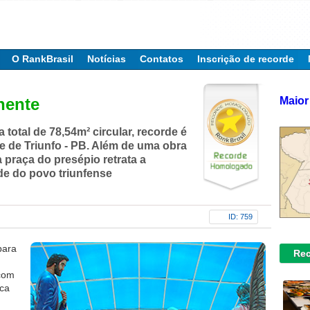
O RankBrasil
Notícias
Contatos
Inscrição de recorde
Maior
nente
 total de 78,54m² circular, recorde é
e de Triunfo - PB. Além de uma obra
a praça do presépio retrata a
de do povo triunfense
ID: 759
para
Rec
 com
oca