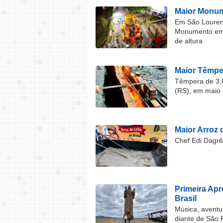
Maior Monum
Em São Lourenç
Monumento em F
de altura
Maior Têmper
Têmpera de 3,6
(RS), em maio 
Maior Arroz d
Chef Edi Dagrê 
Primeira Ap
Brasil
Música, aventu
diante de São 