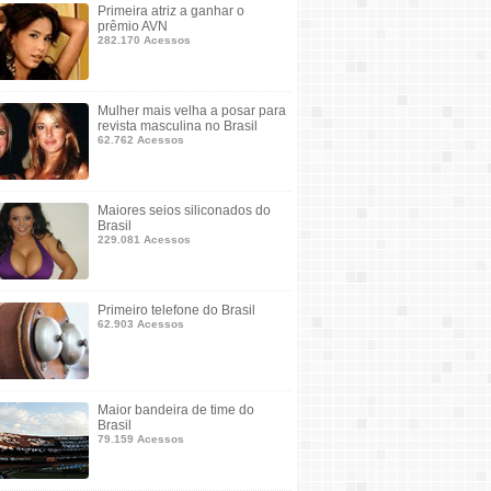
Primeira atriz a ganhar o
prêmio AVN
282.170 Acessos
Mulher mais velha a posar para
revista masculina no Brasil
62.762 Acessos
Maiores seios siliconados do
Brasil
229.081 Acessos
Primeiro telefone do Brasil
62.903 Acessos
Maior bandeira de time do
Brasil
79.159 Acessos