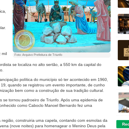
ica,
e
lar.
 mil
Foto: Arquivo Prefeitura de Triunfo
rdista se localiza no alto sertão, a 550 km da capital do
o.
ancipação política do município só ter acontecido em 1960,
 19, quando se registrou um evento importante, de cunho
banização bem como a construção de sua tradição cultural.
s se tornou padroeiro de Triunfo. Após uma epidemia de
 conhecido como Caboclo Manoel Bernardo fez uma
a região, construiria uma capela, contando com esmolas da
Rec
vena (nove noites) para homenagear o Menino Deus pela