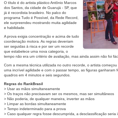
O título é do artista plástico Antônio Marcos
dos Santos, da cidade de Guarujá - SP, que
já é recordista brasileiro. No palco do
programa Tudo é Possível, da Rede Record,
ele surpreendeu mostrando muita agilidade
e habilidade.
A prova exigia concentração e acima de tudo
coordenação motora. As regras deveriam
ser seguidas à risca e por ser um recorde
que estabelece uma nova categoria, o
tempo não era um critério de avaliação, mas ainda assim não foi fáci
Com a mesma técnica utilizada no outro recorde, o artista começou 
uma incrível agilidade e com o passar tempo, as figuras ganharam f
quadros em 4 minutos e seis segundos.
Regras do RankBrasil
> Usar as mãos simultaneamente
> Os traços não precisavam ser os mesmos, mas ser simultâneos
> Não poderia, de qualquer maneira, inverter as mãos
> Limpar as bordas simultaneamente
> Tempo indeterminado para a prova
> Caso qualquer regra fosse descumprida, a desclassificação seria 