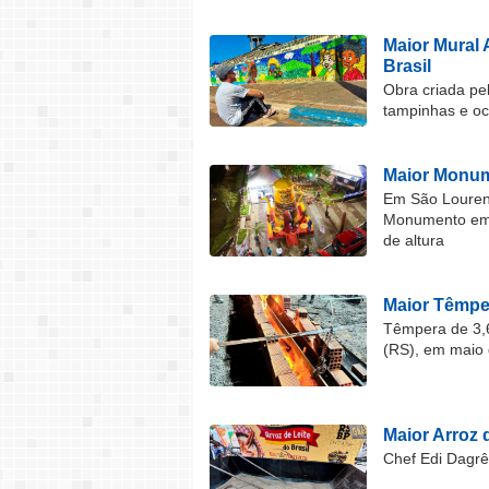
Maior Mural 
Brasil
Obra criada pel
tampinhas e o
Maior Monum
Em São Lourenç
Monumento em F
de altura
Maior Têmper
Têmpera de 3,6
(RS), em maio 
Maior Arroz d
Chef Edi Dagrê 