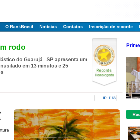
O RankBrasil
Notícias
Contatos
Inscrição de recorde
Prime
om rodo
plástico do Guarujá - SP apresenta um
inusitado em 13 minutos e 25
os
ID: 1163
o
Rec
u
ntura