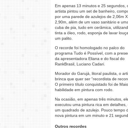
Em apenas 13 minutos e 25 segundos, 
artista pintou um set de banheiro, comp
por uma parede de azulejos de 2,06m X
2,90m, além de um vaso sanitário e um
cuba de pia, tudo em cerâmica, utilizan
tinta a óleo, rodo, esponja de lavar louç
um palito.
O recorde foi homologado no palco do
programa Tudo é Possível, com a pres
da apresentadora Eliana e do fiscal do
RankBrasil, Luciano Cadari.
Morador do Garujá, litoral paulista, o art
brinca que quer ser “recordista de recor
O primeiro título conquistado foi de Maio
habilidade em pintura com rodo.
Na ocasião, em apenas três minutos, el
executou uma pintura rica em detalhes,
um quadrado de azulejo. Pouco tempo de
nova pintura em um minuto e 21 segund
Outros recordes