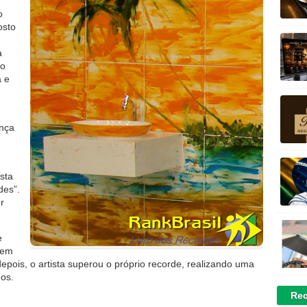
o
osto
a
do
a e
ença
ista
des”.
r
e
 em
pois, o artista superou o próprio recorde, realizando uma
os.
Rec