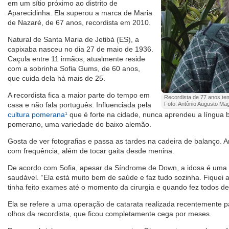
em um sítio próximo ao distrito de
Aparecidinha. Ela superou a marca de Maria
de Nazaré, de 67 anos, recordista em 2010.
Natural de Santa Maria de Jetibá (ES), a
capixaba nasceu no dia 27 de maio de 1936.
Caçula entre 11 irmãos, atualmente reside
com a sobrinha Sofia Gums, de 60 anos,
que cuida dela há mais de 25.
A recordista fica a maior parte do tempo em
Recordista de 77 anos tem
casa e não fala português. Influenciada pela
Foto: Antônio Augusto Ma
cultura pomerana¹
que é forte na cidade, nunca aprendeu a língua 
pomerano, uma variedade do baixo alemão.
Gosta de ver fotografias e passa as tardes na cadeira de balanço. 
com frequência, além de tocar gaita desde menina.
De acordo com Sofia, apesar da Síndrome de Down, a idosa é uma
saudável. “Ela está muito bem de saúde e faz tudo sozinha. Fiquei
tinha feito exames até o momento da cirurgia e quando fez todos d
Ela se refere a uma operação de catarata realizada recentemente p
olhos da recordista, que ficou completamente cega por meses.