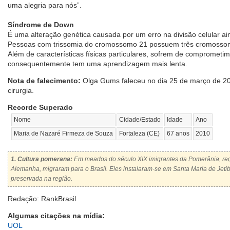
uma alegria para nós”.
Síndrome de Down
É uma alteração genética causada por um erro na divisão celular ai
Pessoas com trissomia do cromossomo 21 possuem três cromossom
Além de características físicas particulares, sofrem de comprometime
consequentemente tem uma aprendizagem mais lenta.
Nota de falecimento:
Olga Gums faleceu no dia 25 de março de 2
cirurgia.
Recorde Superado
Nome
Cidade/Estado
Idade
Ano
Maria de Nazaré Firmeza de Souza
Fortaleza (CE)
67 anos
2010
1. Cultura pomerana:
Em meados do século XIX imigrantes da Pomerânia, regi
Alemanha, migraram para o Brasil. Eles instalaram-se em Santa Maria de Jetib
preservada na região.
Redação: RankBrasil
Algumas citações na mídia:
UOL