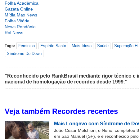
Folha Acadêmica
Gazeta Online
Mídia Max News
Folha Vitória
News Rondônia
Rol News
Tags:
Feminino
Espírito Santo
Mais Idoso
Saúde
Superação H
Síndrome De Down
"Reconhecido pelo RankBrasil mediante rigor técnico e i
nacional de homologação de recordes desde 1999.”
Veja também Recordes recentes
Mais Longevo com Síndrome de Dow
João César Melchiori, o Neno, completou 
em São Manuel (SP), e é reconhecido pelo 