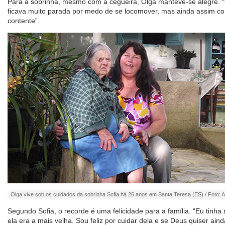
Para a sobrinha, mesmo com a cegueira, Olga manteve-se alegre. 
ficava muito parada por medo de se locomover, mas ainda assim co
contente”.
Olga vive sob os cuidados da sobrinha Sofia há 26 anos em Santa Teresa (ES) / Foto:
Segundo Sofia, o recorde é uma felicidade para a família. “Eu tinha
ela era a mais velha. Sou feliz por cuidar dela e se Deus quiser ainda