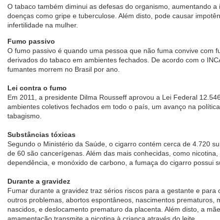
O tabaco também diminui as defesas do organismo, aumentando a in
doenças como gripe e tuberculose. Além disto, pode causar impotê
infertilidade na mulher.
Fumo passivo
O fumo passivo é quando uma pessoa que não fuma convive com fu
derivados do tabaco em ambientes fechados. De acordo com o INCA
fumantes morrem no Brasil por ano.
Lei contra o fumo
Em 2011, a presidente Dilma Rousseff aprovou a Lei Federal 12.546
ambientes coletivos fechados em todo o país, um avanço na política
tabagismo.
Substâncias tóxicas
Segundo o Ministério da Saúde, o cigarro contém cerca de 4.720 sub
de 60 são cancerígenas. Além das mais conhecidas, como nicotina,
dependência, e monóxido de carbono, a fumaça do cigarro possui su
Durante a gravidez
Fumar durante a gravidez traz sérios riscos para a gestante e para
outros problemas, abortos espontâneos, nascimentos prematuros, m
nascidos, e deslocamento prematuro da placenta. Além disto, a mã
amamentação transmite a nicotina à criança através do leite.