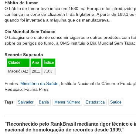
Hábito de fumar
O hábito de fumar teve início em 1580, na Europa e foi introduzido 
confiança na corte de Elizabeth I, da Inglaterra. A partir de 188,1 os
quando foi inventada a máquina que os manufaturava.
Dia Mundial Sem Tabaco
O tabagismo é o ato de consumir cigarros e outros produtos com ta
sobre os perigos do fumo, a OMS instituiu o Dia Mundial Sem Tabaco
Recorde Superado
Cidade
Ano
Índice
Maceió (AL)
2011
7,8%
Fontes:
Ministério da Saúde
, Instituto Nacional de Câncer e Funda
Redação: Fátima Pires
Tags:
Salvador
Bahia
Menor Número
Estatística
Saúde
"Reconhecido pelo RankBrasil mediante rigor técnico e i
nacional de homologação de recordes desde 1999.”