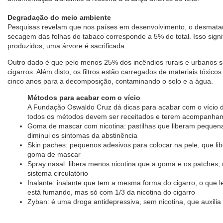
Degradação do meio ambiente
Pesquisas revelam que nos países em desenvolvimento, o desmatam
secagem das folhas do tabaco corresponde a 5% do total. Isso signi
produzidos, uma árvore é sacrificada.
Outro dado é que pelo menos 25% dos incêndios rurais e urbanos 
cigarros. Além disto, os filtros estão carregados de materiais tóxi
cinco anos para a decomposição, contaminando o solo e a água.
Métodos para acabar com o vício
A Fundação Oswaldo Cruz dá dicas para acabar com o vício d
todos os métodos devem ser receitados e terem acompanha
Goma de mascar com nicotina: pastilhas que liberam pequena
diminui os sintomas da abstinência
Skin paches: pequenos adesivos para colocar na pele, que li
goma de mascar
Spray nasal: libera menos nicotina que a goma e os patches,
sistema circulatório
Inalante: inalante que tem a mesma forma do cigarro, o que l
está fumando, mas só com 1/3 da nicotina do cigarro
Zyban: é uma droga antidepressiva, sem nicotina, que auxilia 