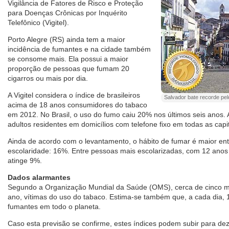
Vigilância de Fatores de Risco e Proteção
para Doenças Crônicas por Inquérito
Telefônico (Vigitel).
Porto Alegre (RS) ainda tem a maior
incidência de fumantes e na cidade também
se consome mais. Ela possui a maior
proporção de pessoas que fumam 20
cigarros ou mais por dia.
A Vigitel considera o índice de brasileiros
Salvador bate recorde pe
acima de 18 anos consumidores do tabaco
em 2012. No Brasil, o uso do fumo caiu 20% nos últimos seis anos. A
adultos residentes em domicílios com telefone fixo em todas as capit
Ainda de acordo com o levantamento, o hábito de fumar é maior en
escolaridade: 16%. Entre pessoas mais escolarizadas, com 12 ano
atinge 9%.
Dados alarmantes
Segundo a Organização Mundial da Saúde (OMS), cerca de cinco m
ano, vítimas do uso do tabaco. Estima-se também que, a cada dia, 
fumantes em todo o planeta.
Caso esta previsão se confirme, estes índices podem subir para de