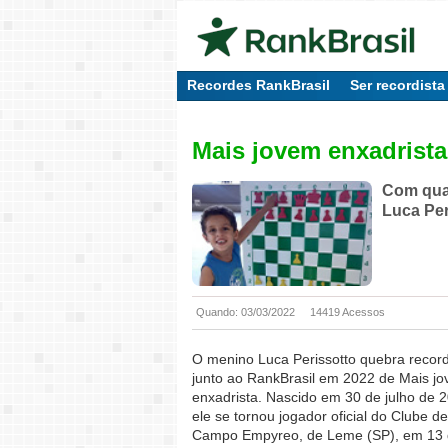
Recordes RankBrasil
Ser recordista
Mais jovem enxadrista
Com quat
Luca Per
Quando: 03/03/2022
14419 Acessos
O menino Luca Perissotto quebra recor
junto ao RankBrasil em 2022 de Mais j
enxadrista. Nascido em 30 de julho de 
ele se tornou jogador oficial do Clube de
Campo Empyreo, de Leme (SP), em 13