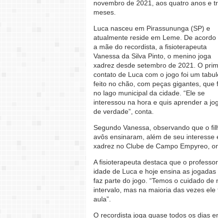
novembro de 2021, aos quatro anos e t
meses.
Luca nasceu em Pirassununga (SP) e
atualmente reside em Leme. De acordo
a mãe do recordista, a fisioterapeuta
Vanessa da Silva Pinto, o menino joga
xadrez desde setembro de 2021. O prim
contato de Luca com o jogo foi um tabul
feito no chão, com peças gigantes, que f
no lago municipal da cidade. “Ele se
interessou na hora e quis aprender a jo
de verdade”, conta.
Segundo Vanessa, observando que o filho
avôs ensinaram, além de seu interesse 
xadrez no Clube de Campo Empyreo, onde
A fisioterapeuta destaca que o professo
idade de Luca e hoje ensina as jogadas 
faz parte do jogo. “Temos o cuidado de 
intervalo, mas na maioria das vezes ele 
aula”.
O recordista joga quase todos os dias e