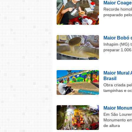
Maior Coage
Recorde homolo
preparado pel
Maior Bobó 
Inhapim (MG) t
preparar 1.006
Maior Mural 
Brasil
Obra criada pel
tampinhas e o
Maior Monum
Em São Lourenç
Monumento em F
de altura