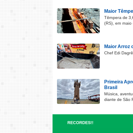
Maior Têmper
Têmpera de 3,6
(RS), em maio 
Maior Arroz d
Chef Edi Dagrê 
Primeira Ap
Brasil
Música, aventu
diante de São 
RECORDES!!