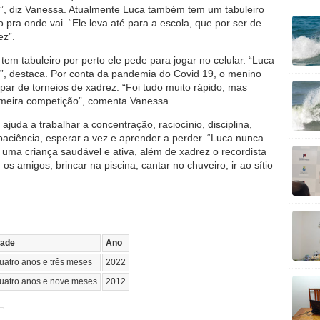
”, diz Vanessa. Atualmente Luca também tem um tabuleiro
 pra onde vai. “Ele leva até para a escola, que por ser de
ez”.
m tabuleiro por perto ele pede para jogar no celular. “Luca
e”, destaca. Por conta da pandemia do Covid 19, o menino
ipar de torneios de xadrez. “Foi tudo muito rápido, mas
imeira competição”, comenta Vanessa.
ajuda a trabalhar a concentração, raciocínio, disciplina,
 paciência, esperar a vez e aprender a perder. “Luca nunca
uma criança saudável e ativa, além de xadrez o recordista
os amigos, brincar na piscina, cantar no chuveiro, ir ao sítio
dade
Ano
uatro anos e três meses
2022
uatro anos e nove meses
2012