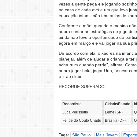
vezes a gente pega ele jogando sozinho
na casa de cada avó e um que leva junto
educação infantil não tem aulas de xadr
Conforme a mãe, quando o menino não te
adora contar as estratégias de jogo del
ainda não teve a oportunidade de partic
agora em março ele vai jogar na sua pr
De acordo com ela, o xadrez na infância 
planejar, além de ajudar a criança a ter
acha ruim quando perde”, afirma. Como 
adora jogar bola, jogar Uno, brincar com 
e ir ao clube.
RECORDE SUPERADO
Recordista
Cidade/Estado
I
Luca Perissotto
Leme (SP)
Q
Felipe do Couto Chadú
Brasília (DF)
Q
Tags:
São Paulo
Mais Jovem
Esporte