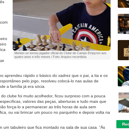
rês
 com
eiro
eiro
ica
Menino se tornou jogador oficial do Clube de Campo Empyreo aos
quatro anos e três meses / Foto: Arquivo recordista
gar
 aprendeu rápido o básico do xadrez que o pai, a tia e os
espontâneo pelo jogo, resolveu colocá-lo nas aulas de
 a família já era sócia.
r do clube foi muito acolhedor, ficou surpreso com a pouca
específicas, valores das peças, aberturas e tudo mais que
não força-lo a permanecer as três horas de aula sem
fica, ou vai brincar um pouco no parquinho e depois volta na
Rec
m um tabuleiro que fica montado na sala de sua casa. “Às