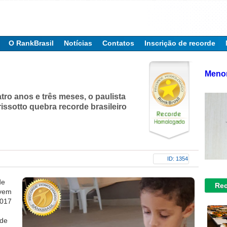
O RankBrasil
Notícias
Contatos
Inscrição de recorde
Menor
ro anos e três meses, o paulista
issotto quebra recorde brasileiro
ID: 1354
de
Rec
ovem
2017
 de