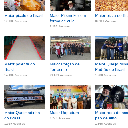
Maior picolé do Brasil
Maior Pitsmoker em
Maior pizza do Bra
forma de cuia
17.002 Acessos
32.110 Acessos
1.255 Acessos
Maior polenta do
Maior Porção de
Maior Queijo Min
Brasil
Torresmo
Padrão do Brasil
14.496 Acessos
21.661 Acessos
1.583 Acessos
Maior Queimadinha
Maior Rapadura
Maior roda de ass
do Brasil
pão de Alho
6.748 Acessos
1.519 Acessos
1.866 Acessos