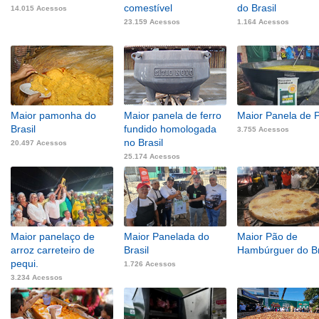
comestível
do Brasil
14.015 Acessos
23.159 Acessos
1.164 Acessos
Maior pamonha do
Maior panela de ferro
Maior Panela de 
Brasil
fundido homologada
3.755 Acessos
no Brasil
20.497 Acessos
25.174 Acessos
Maior panelaço de
Maior Panelada do
Maior Pão de
arroz carreteiro de
Brasil
Hambúrguer do Br
pequi.
1.726 Acessos
3.234 Acessos