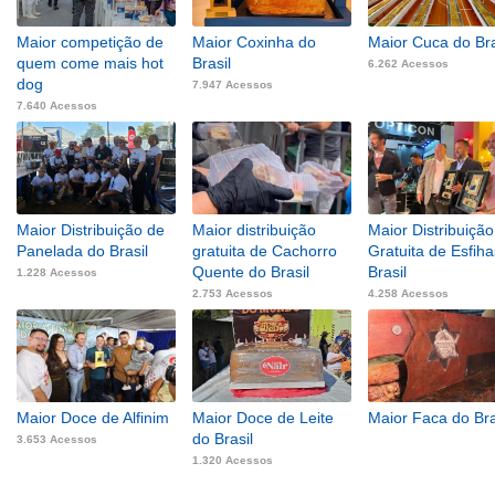
Maior competição de
Maior Coxinha do
Maior Cuca do Bra
quem come mais hot
Brasil
6.262 Acessos
dog
7.947 Acessos
7.640 Acessos
Maior Distribuição de
Maior distribuição
Maior Distribuição
Panelada do Brasil
gratuita de Cachorro
Gratuita de Esfih
Quente do Brasil
Brasil
1.228 Acessos
2.753 Acessos
4.258 Acessos
Maior Doce de Alfinim
Maior Doce de Leite
Maior Faca do Bra
do Brasil
3.653 Acessos
1.320 Acessos