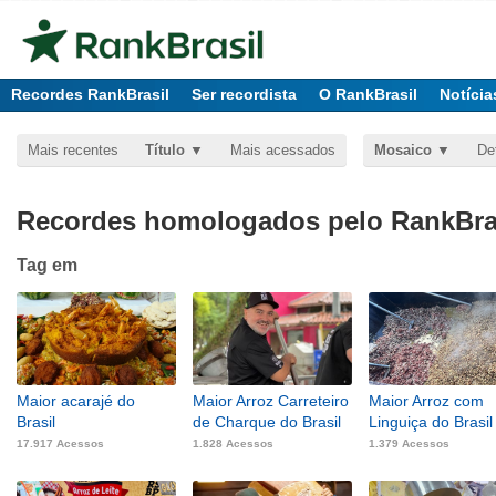
Recordes RankBrasil
Ser recordista
O RankBrasil
Notícia
Mais recentes
Título
Mais acessados
Mosaico
De
Recordes homologados pelo RankBras
Tag
em
Maior acarajé do
Maior Arroz Carreteiro
Maior Arroz com
Brasil
de Charque do Brasil
Linguiça do Brasil
17.917 Acessos
1.828 Acessos
1.379 Acessos