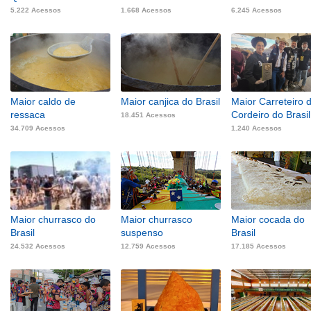
5.222 Acessos
1.668 Acessos
6.245 Acessos
Maior caldo de
Maior canjica do Brasil
Maior Carreteiro 
ressaca
Cordeiro do Brasil
18.451 Acessos
34.709 Acessos
1.240 Acessos
Maior churrasco do
Maior churrasco
Maior cocada do
Brasil
suspenso
Brasil
24.532 Acessos
12.759 Acessos
17.185 Acessos