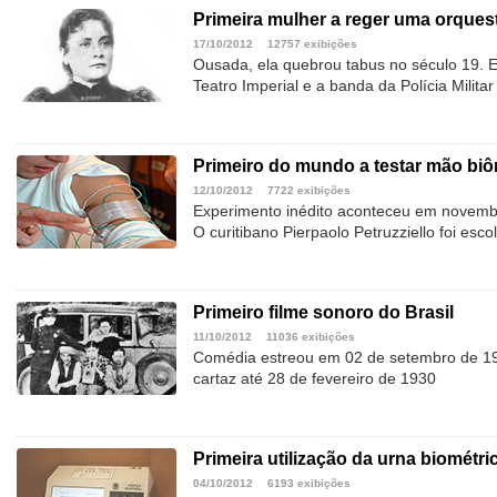
Primeira mulher a reger uma orquest
17/10/2012
12757 exibições
Ousada, ela quebrou tabus no século 19. E
Teatro Imperial e a banda da Polícia Militar
Primeiro do mundo a testar mão biô
12/10/2012
7722 exibições
Experimento inédito aconteceu em novembr
O curitibano Pierpaolo Petruzziello foi esco
Primeiro filme sonoro do Brasil
11/10/2012
11036 exibições
Comédia estreou em 02 de setembro de 19
cartaz até 28 de fevereiro de 1930
Primeira utilização da urna biométri
04/10/2012
6193 exibições