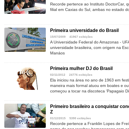
Recorde pertence ao Instituto DoctorCar, q
filial em Caxias do Sul, ambas no estado 
Primeira universidade do Brasil
15/07/2009
41967 exibições
A Universidade Federal do Amazonas - UFA
universidade brasileira, com origem na Esco
Manáos
Primeira mulher DJ do Brasil
02/11/2012
24776 exibições
Ela iniciou na área no ano de 1963 em fest
maneira mais formal atuou em boates e outr
começou a tocar na discoteca ‘Papagaio Di
Primeiro brasileiro a conquistar co
Z
01/12/2015
5390 exibições
Recorde pertence a Franklin Lopes de Frei