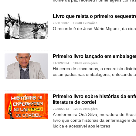
nome da paz recebeu homenagens com as in
Livro que relata o primeiro sequestr
28/11/2007
12638 exibições
O recorde é de José Mário Miguez, da cid
Primeiro livro lançado em embalage
01/12/2004
10495 exibições
Há cerca de cinco anos, o recordista distri
estampados nas embalagens, enfocando a
Primeiro livro sobre histórias da en
literatura de cordel
20/05/2013
12036 exibições
A enfermeira Onã Silva, moradora de Brasí
livro que conta histórias da enfermagem de 
lúdica e acessível aos leitores