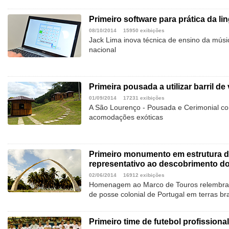
Primeiro software para prática da l
08/10/2014
15950 exibições
Jack Lima inova técnica de ensino da músi
nacional
Primeira pousada a utilizar barril 
01/09/2014
17231 exibições
A São Lourenço - Pousada e Cerimonial co
acomodações exóticas
Primeiro monumento em estrutura 
representativo ao descobrimento do
02/06/2014
16912 exibições
Homenagem ao Marco de Touros relembra a
de posse colonial de Portugal em terras bra
Primeiro time de futebol profission