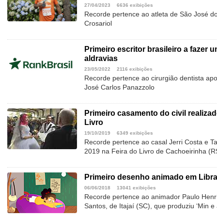
27/04/2023
6636 exibições
Recorde pertence ao atleta de São José do
Crosariol
Primeiro escritor brasileiro a fazer 
aldravias
23/05/2022
2116 exibições
Recorde pertence ao cirurgião dentista ap
José Carlos Panazzolo
Primeiro casamento do civil realiza
Livro
19/10/2019
6349 exibições
Recorde pertence ao casal Jerri Costa e T
2019 na Feira do Livro de Cachoeirinha (R
Primeiro desenho animado em Libr
06/06/2018
13041 exibições
Recorde pertence ao animador Paulo Henri
Santos, de Itajaí (SC), que produziu ‘Min 