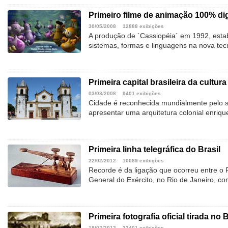
Primeiro filme de animação 100% digi
30/05/2008
12888 exibições
A produção de ´Cassiopéia´ em 1992, esta
sistemas, formas e linguagens na nova tecn
Primeira capital brasileira da cultura
03/03/2008
9401 exibições
Cidade é reconhecida mundialmente pelo s
apresentar uma arquitetura colonial enriqu
Primeira linha telegráfica do Brasil
22/02/2012
10089 exibições
Recorde é da ligação que ocorreu entre o P
General do Exército, no Rio de Janeiro, c
Primeira fotografia oficial tirada no B
18/02/2012
33401 exibições