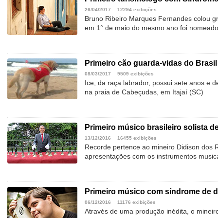
26/04/2017
12294 exibições
Bruno Ribeiro Marques Fernandes colou g
em 1° de maio do mesmo ano foi nomeado 
Primeiro cão guarda-vidas do Brasil
08/03/2017
9509 exibições
Ice, da raça labrador, possui sete anos e 
na praia de Cabeçudas, em Itajaí (SC)
Primeiro músico brasileiro solista d
13/12/2016
16455 exibições
Recorde pertence ao mineiro Didison dos R
apresentações com os instrumentos music
Primeiro músico com síndrome de 
06/12/2016
11176 exibições
Através de uma produção inédita, o mineir