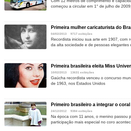
Com 12 metros de comprimento e capacida
começou a circular em 1° de julho de 200
Primeira mulher caricaturista do Bra
04/02/2013
9717 exibições
Recordista iniciou sua arte em 1907, com re
da alta sociedade e de pessoas elegantes
Primeira brasileira eleita Miss Unive
10/02/2013
13631 exibições
Gaúcha recordista venceu o concurso mund
de 1963, nos Estados Unidos
Primeiro brasileiro a integrar o cora
24/12/2012
9384 exibições
Na época com 11 anos, o menino passou p
participação mais especial no coro aconte