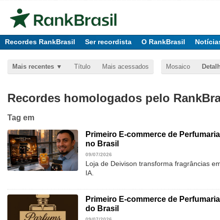
Recordes RankBrasil
Ser recordista
O RankBrasil
Notícia
Mais recentes
Título
Mais acessados
Mosaico
Detal
Recordes homologados pelo RankBras
Tag
em
Primeiro E-commerce de Perfumaria
no Brasil
09/07/2026
Loja de Deivison transforma fragrâncias e
IA.
Primeiro E-commerce de Perfumari
do Brasil
09/07/2026