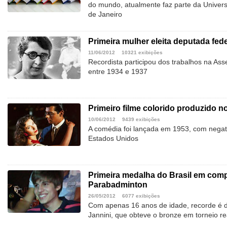
do mundo, atualmente faz parte da Univer
de Janeiro
Primeira mulher eleita deputada fede
11/06/2012
10321 exibições
Recordista participou dos trabalhos na Ass
entre 1934 e 1937
Primeiro filme colorido produzido no
10/06/2012
9439 exibições
A comédia foi lançada em 1953, com negat
Estados Unidos
Primeira medalha do Brasil em comp
Parabadminton
26/05/2012
6077 exibições
Com apenas 16 anos de idade, recorde é do 
Jannini, que obteve o bronze em torneio r