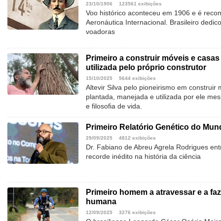
23/10/1906
123561 exibições
Voo histórico aconteceu em 1906 e é reco
Aeronáutica Internacional. Brasileiro dedic
voadoras
Primeiro a construir móveis e casa
utilizada pelo próprio construtor
15/10/2025
5644 exibições
Altevir Silva pelo pioneirismo em construi
plantada, manejada e utilizada por ele mes
e filosofia de vida.
Primeiro Relatório Genético do Mu
29/09/2025
4812 exibições
Dr. Fabiano de Abreu Agrela Rodrigues ent
recorde inédito na história da ciência
Primeiro homem a atravessar e a faze
humana
12/09/2025
3276 exibições