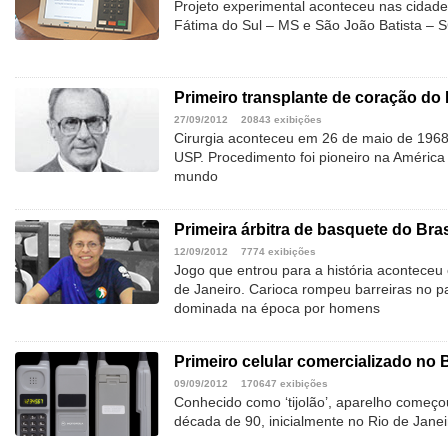
Projeto experimental aconteceu nas cidad
Fátima do Sul – MS e São João Batista – 
Primeiro transplante de coração do 
27/09/2012
20843 exibições
Cirurgia aconteceu em 26 de maio de 1968,
USP. Procedimento foi pioneiro na América
mundo
Primeira árbitra de basquete do Bras
12/09/2012
7774 exibições
Jogo que entrou para a história aconteceu
de Janeiro. Carioca rompeu barreiras no p
dominada na época por homens
Primeiro celular comercializado no B
09/09/2012
170647 exibições
Conhecido como ‘tijolão’, aparelho começo
década de 90, inicialmente no Rio de Jane