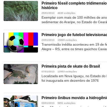
Primeiro fóssil completo tridimensi
histórico
25/01/2013
4630 exibições
Exemplar com mais de 100 milhões de anos
sedimentar do Araripe, no Estado do Cear
Primeiro jogo de futebol television
23/01/2013
15869 exibições
Transmissão inédita aconteceu em 19 de f
Alegre – RS, entre os times gaúchos Caxia
Primeira pista de skate do Brasil
07/01/2013
12953 exibições
Localizada em Nova Iguaçu, no Estado do Ri
foi inaugurada em dezembro de 1976
Primeiro ônibus movido a hidrogêni
03/01/2013
5851 exibições