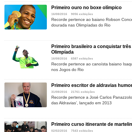
Primeiro ouro no boxe olímpico
16/08/2016
9056 exibições
Recorde pertence ao baiano Robson Conce
dourada nas Olimpíadas do Rio
Primeiro brasileiro a conquistar t
Olimpíada
16/08/2016
6587 exibições
Recorde pertence ao canoísta baiano Isaqui
nos Jogos do Rio
Primeiro escritor de aldravias humor
31/08/2016
21761 exibições
Recorde pertence a José Carlos Panazzolo, 
das Aldravias’, lançado em 2013
Primeiro curso itinerante de martel
02/02/2016
7543 exibições