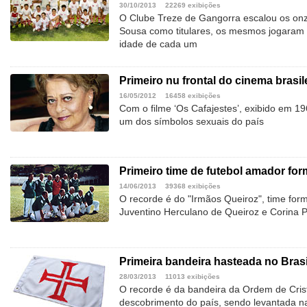
30/10/2013
22269 exibições
O Clube Treze de Gangorra escalou os onz
Sousa como titulares, os mesmos jogaram
idade de cada um
Primeiro nu frontal do cinema brasil
16/05/2012
16458 exibições
Com o filme ‘Os Cafajestes’, exibido em 196
um dos símbolos sexuais do país
Primeiro time de futebol amador fo
14/06/2013
39368 exibições
O recorde é do "Irmãos Queiroz", time form
Juventino Herculano de Queiroz e Corina P
Primeira bandeira hasteada no Brasi
28/03/2013
11013 exibições
O recorde é da bandeira da Ordem de Cris
descobrimento do país, sendo levantada n