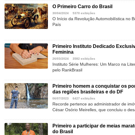
O Primeiro Carro do Brasil
30/04/2024
5370 exibições
O Início da Revolução Automobilística no B
País
Primeiro Instituto Dedicado Exclusi
Feminina
26/03/2024
3582 exibições
Instituto Série Mulheres: Um Marco na Lit
pelo RankBrasil
Primeiro homem a conquistar os pon
das regiões brasileiras e do DF
06/07/2023
6427 exibições
Recorde pertence ao administrador de imóv
César Osório Meirelles, que concluiu o de
Primeiro a participar de meias mar
do Brasil