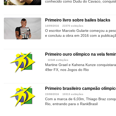
conhecido como Dudu do Cavaco, conquista
Primeiro livro sobre bailes blacks
14/09/2016
21570 exibições
O escritor Marcelo Gularte começou a pes
e concluiu a obra em 2016 com a publicaç
Primeiro ouro olímpico na vela femi
11548 exibições
Martine Grael e Kahena Kunze conquistar
49er FX, nos Jogos do Rio
Primeiro brasileiro campeão olímpic
15/08/2016
10313 exibições
Com a marca de 6,03m, Thiago Braz conqu
Rio, entrando para o RankBrasil