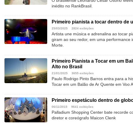
O brasiliense Leonardo César Osório Meire
inédito no RankBrasil.
Primeiro pianista a tocar dentro de
25/03/2025
2824 exibições
Artista une música e adrenalina ao tocar 
giram ao seu redor, em uma performance in
Morte.
Primeiro Pianista a Tocar em um Ba
Alto no Brasil
21/01/2025
3655 exibições
Paulo Rodrigo Pinto Barros entra para a hi
Tocar em um Balão de Ar Quente em Voo Al
Primeiro espetáculo dentro de glob
06/11/2015
9641 exibições
Palladium Shopping Center bate recorde c
diretor e coreógrafo Maicon Clenk