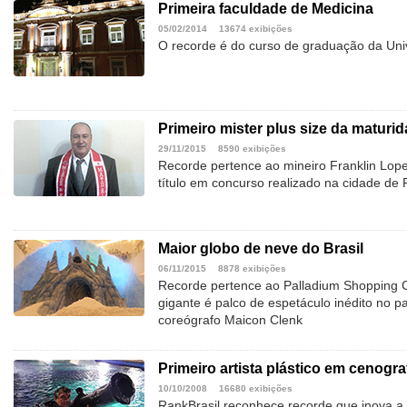
Primeira faculdade de Medicina
05/02/2014
13674 exibições
O recorde é do curso de graduação da Uni
Primeiro mister plus size da maturi
29/11/2015
8590 exibições
Recorde pertence ao mineiro Franklin Lope
título em concurso realizado na cidade de
Maior globo de neve do Brasil
06/11/2015
8878 exibições
Recorde pertence ao Palladium Shopping Ce
gigante é palco de espetáculo inédito no paí
coreógrafo Maicon Clenk
Primeiro artista plástico em cenogra
10/10/2008
16680 exibições
RankBrasil reconhece recorde que inova a c