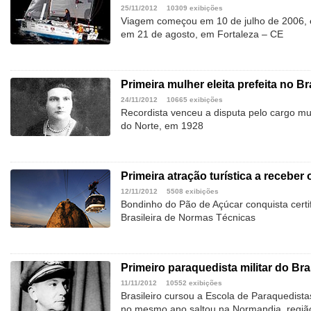
25/11/2012
10309 exibições
Viagem começou em 10 de julho de 2006, e
em 21 de agosto, em Fortaleza – CE
Primeira mulher eleita prefeita no Br
24/11/2012
10665 exibições
Recordista venceu a disputa pelo cargo mu
do Norte, em 1928
Primeira atração turística a receber
12/11/2012
5508 exibições
Bondinho do Pão de Açúcar conquista certi
Brasileira de Normas Técnicas
Primeiro paraquedista militar do Bra
11/11/2012
10552 exibições
Brasileiro cursou a Escola de Paraquedist
no mesmo ano saltou na Normandia, regiã