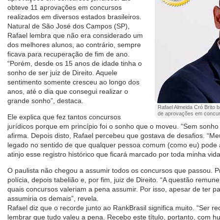
obteve 11 aprovações em concursos
realizados em diversos estados brasileiros.
Natural de São José dos Campos (SP),
Rafael lembra que não era considerado um
dos melhores alunos, ao contrário, sempre
ficava para recuperação de fim de ano.
“Porém, desde os 15 anos de idade tinha o
sonho de ser juiz de Direito. Aquele
sentimento somente cresceu ao longo dos
anos, até o dia que consegui realizar o
grande sonho”, destaca.
Rafael Almeida Cró Brito b
de aprovações em concurso
Ele explica que fez tantos concursos
jurídicos porque em princípio foi o sonho que o moveu. “Sem sonh
afirma. Depois disto, Rafael percebeu que gostava de desafios. “Meu
legado no sentido de que qualquer pessoa comum (como eu) pode 
atinjo esse registro histórico que ficará marcado por toda minha vida
O paulista não chegou a assumir todos os concursos que passou. Pr
polícia, depois tabelião e, por fim, juiz de Direito. “A questão remun
quais concursos valeriam a pena assumir. Por isso, apesar de ter p
assumiria os demais”, revela.
Rafael diz que o recorde junto ao RankBrasil significa muito. “Ser re
lembrar que tudo valeu a pena. Recebo este título, portanto, com hu