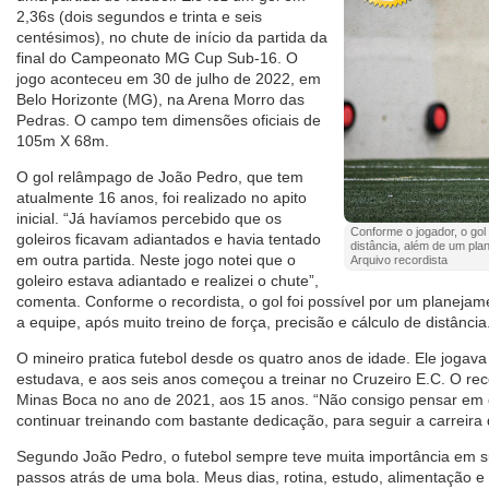
2,36s (dois segundos e trinta e seis
centésimos), no chute de início da partida da
final do Campeonato MG Cup Sub-16. O
jogo aconteceu em 30 de julho de 2022, em
Belo Horizonte (MG), na Arena Morro das
Pedras. O campo tem dimensões oficiais de
105m X 68m.
O gol relâmpago de João Pedro, que tem
atualmente 16 anos, foi realizado no apito
inicial. “Já havíamos percebido que os
Conforme o jogador, o gol 
goleiros ficavam adiantados e havia tentado
distância, além de um pla
em outra partida. Neste jogo notei que o
Arquivo recordista
goleiro estava adiantado e realizei o chute”,
comenta. Conforme o recordista, o gol foi possível por um planejam
a equipe, após muito treino de força, precisão e cálculo de distância
O mineiro pratica futebol desde os quatro anos de idade. Ele jogav
estudava, e aos seis anos começou a treinar no Cruzeiro E.C. O rec
Minas Boca no ano de 2021, aos 15 anos. “Não consigo pensar em o
continuar treinando com bastante dedicação, para seguir a carreira d
Segundo João Pedro, o futebol sempre teve muita importância em s
passos atrás de uma bola. Meus dias, rotina, estudo, alimentação 