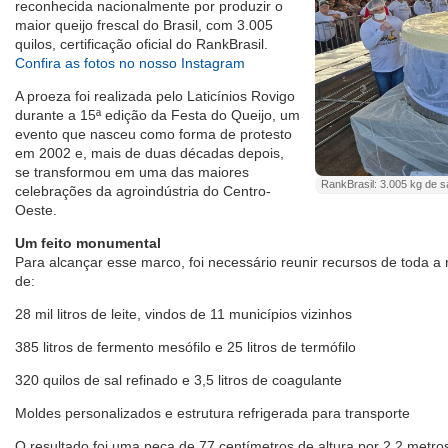
reconhecida nacionalmente por produzir o
maior queijo frescal do Brasil, com 3.005
quilos, certificação oficial do RankBrasil.
Confira as fotos no nosso Instagram
A proeza foi realizada pelo Laticínios Rovigo
durante a 15ª edição da Festa do Queijo, um
evento que nasceu como forma de protesto
em 2002 e, mais de duas décadas depois,
se transformou em uma das maiores
RankBrasil: 3.005 kg de s
celebrações da agroindústria do Centro-
Oeste.
Um feito monumental
Para alcançar esse marco, foi necessário reunir recursos de toda a 
de:
28 mil litros de leite, vindos de 11 municípios vizinhos
385 litros de fermento mesófilo e 25 litros de termófilo
320 quilos de sal refinado e 3,5 litros de coagulante
Moldes personalizados e estrutura refrigerada para transporte
O resultado foi uma peça de 77 centímetros de altura por 2,2 metr