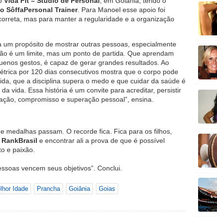
do
Vida Fit – Studio de Personal
, em Goiânia, tendo o
o Sôffa
Personal Trainer
. Para Manoel esse apoio foi
orreta, mas para manter a regularidade e a organização
ga um propósito de mostrar outras pessoas, especialmente
o é um limite, mas um ponto de partida. Que aprendam
enos gestos, é capaz de gerar grandes resultados. Ao
métrica por 120 dias consecutivos mostra que o corpo pode
ida, que a disciplina supera o medo e que cuidar da saúde é
 vida. Essa história é um convite para acreditar, persistir
ação, compromisso e superação pessoal”, ensina.
 e medalhas passam. O recorde fica. Fica para os filhos,
o
RankBrasil
e encontrar ali a prova de que é possível
o e paixão.
essoas vencem seus objetivos”. Conclui.
lhor Idade
Prancha
Goiânia
Goias