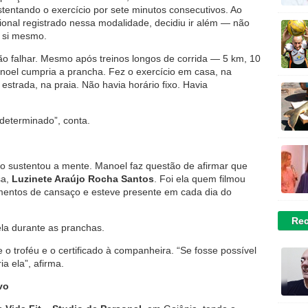
stentando o exercício por sete minutos consecutivos. Ao
onal registrado nessa modalidade, decidiu ir além — não
a si mesmo.
 não falhar. Mesmo após treinos longos de corrida — 5 km, 10
oel cumpria a prancha. Fez o exercício em casa, na
strada, na praia. Não havia horário fixo. Havia
determinado”, conta.
oio sustentou a mente. Manoel faz questão de afirmar que
sa,
Luzinete Araújo Rocha Santos
. Foi ela quem filmou
mentos de cansaço e esteve presente em cada dia do
Rec
 ela durante as pranchas.
o troféu e o certificado à companheira. “Se fosse possível
a ela”, afirma.
vo