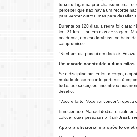
terceiro lugar na prancha isométrica, su
perceber que não havia um recorde naci
para vencer outros, mas para desafiar 
Durante os 120 dias, a regra foi clara:
km, 21 km — ou em dias de viagem, Man
academia, em condomínios, na beira da e
compromisso.
“Nenhum dia pensei em desistir. Estava 
Um recorde construído a duas mãos
Se a disciplina sustentou o corpo, o ap
metade desse recorde pertence à espo
todas as execuções, incentivou nos mo
desafio.
“Você é forte. Você vai vencer”, repetia
Emocionado, Manoel dedica oficialmente 
colocar duas pessoas no RankBrasil, seri
Apoio profissional e propósito coleti