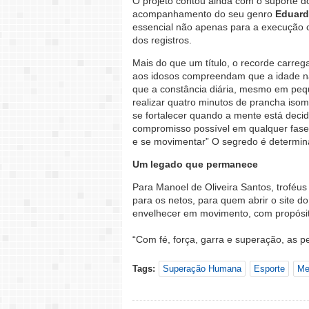
O projeto contou ainda com o suporte 
acompanhamento do seu genro
Eduard
essencial não apenas para a execução c
dos registros.
Mais do que um título, o recorde carre
aos idosos compreendam que a idade nã
que a constância diária, mesmo em pequ
realizar quatro minutos de prancha iso
se fortalecer quando a mente está decid
compromisso possível em qualquer fase da
e se movimentar” O segredo é determin
Um legado que permanece
Para Manoel de Oliveira Santos, troféus
para os netos, para quem abrir o site d
envelhecer em movimento, com propósit
“Com fé, força, garra e superação, as p
Tags:
Superação Humana
Esporte
Me