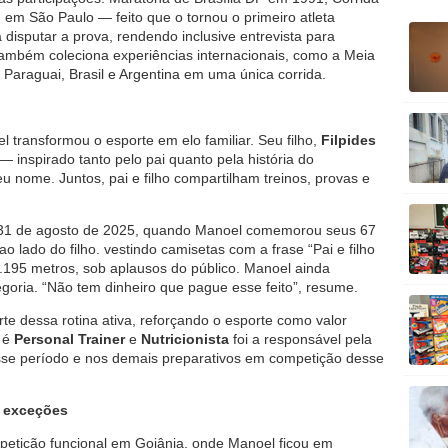
, em São Paulo — feito que o tornou o primeiro atleta
 disputar a prova, rendendo inclusive entrevista para
ambém coleciona experiências internacionais, como a Meia
Paraguai, Brasil e Argentina em uma única corrida.
 transformou o esporte em elo familiar. Seu filho,
Filpides
 inspirado tanto pelo pai quanto pela história do
 nome. Juntos, pai e filho compartilham treinos, provas e
31 de agosto de 2025, quando Manoel comemorou seus 67
lado do filho. vestindo camisetas com a frase “Pai e filho
2.195 metros, sob aplausos do público. Manoel ainda
goria. “Não tem dinheiro que pague esse feito”, resume.
e dessa rotina ativa, reforçando o esporte como valor
 é
Personal Trainer
e
Nutricionista
foi a responsável pela
esse período e nos demais preparativos em competição desse
m exceções
petição funcional em Goiânia, onde Manoel ficou em