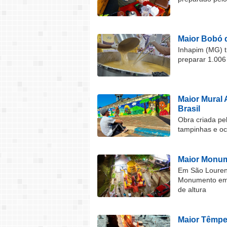
Maior Bobó 
Inhapim (MG) t
preparar 1.006
Maior Mural 
Brasil
Obra criada pel
tampinhas e o
Maior Monum
Em São Lourenç
Monumento em F
de altura
Maior Têmper