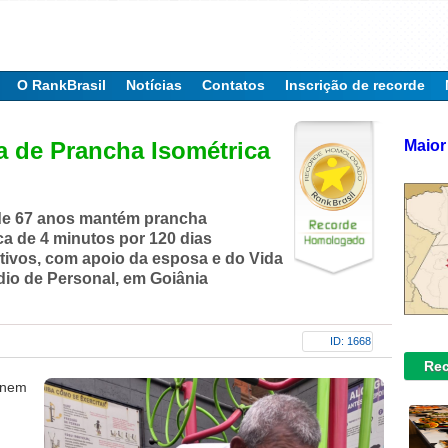
O RankBrasil
Notícias
Contatos
Inscrição de recorde
Maior
a de Prancha Isométrica
de 67 anos mantém prancha
ca de 4 minutos por 120 dias
ivos, com apoio da esposa e do Vida
udio de Personal, em Goiânia
ID: 1668
Rec
finem