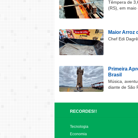
Têmpera de 3,6
(RS), em maio 
Maior Arroz d
Chef Edi Dagrê 
Primeira Ap
Brasil
Música, aventu
diante de São 
RECORDES!!
Tecnologia
Economia