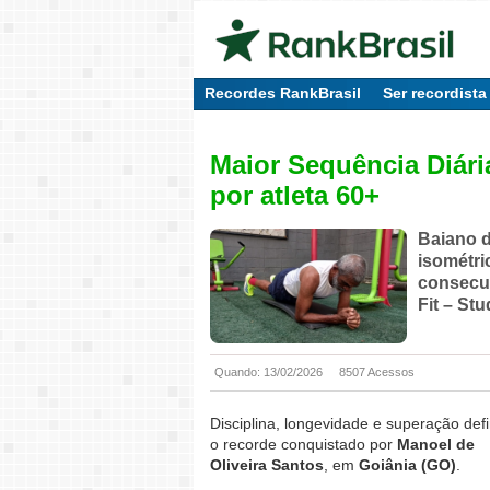
Recordes RankBrasil
Ser recordista
Maior Sequência Diári
por atleta 60+
Baiano 
isométri
consecut
Fit – St
Quando: 13/02/2026
8507 Acessos
Disciplina, longevidade e superação de
o recorde conquistado por
Manoel de
Oliveira Santos
, em
Goiânia (GO)
.