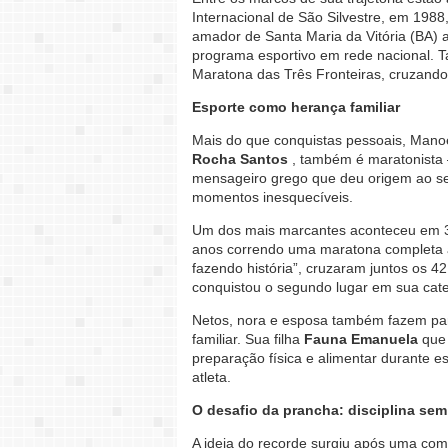
Internacional de São Silvestre, em 1988
amador de Santa Maria da Vitória (BA) a
programa esportivo em rede nacional. T
Maratona das Três Fronteiras, cruzando 
Esporte como herança familiar
Mais do que conquistas pessoais, Manoel
Rocha Santos
, também é maratonista —
mensageiro grego que deu origem ao seu
momentos inesquecíveis.
Um dos mais marcantes aconteceu em 
anos correndo uma maratona completa ao 
fazendo história”, cruzaram juntos os 4
conquistou o segundo lugar em sua cate
Netos, nora e esposa também fazem part
familiar. Sua filha
Fauna Emanuela
que
preparação física e alimentar durante 
atleta.
O desafio da prancha: disciplina se
A ideia do recorde surgiu após uma com