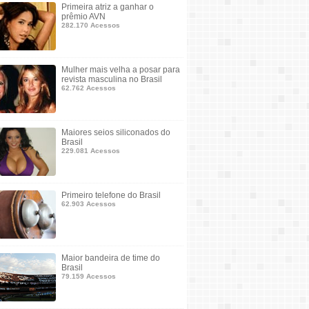
Primeira atriz a ganhar o
prêmio AVN
282.170 Acessos
Mulher mais velha a posar para
revista masculina no Brasil
62.762 Acessos
Maiores seios siliconados do
Brasil
229.081 Acessos
Primeiro telefone do Brasil
62.903 Acessos
Maior bandeira de time do
Brasil
79.159 Acessos