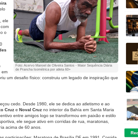
ira
elo
, ele
a com
do o
20
des
e
Foto: Acervo Manoel de Oliveira Santos - Maior Sequência Diária
de Prancha Isométrica por atleta 60+
e em
u um desafio físico: construiu um legado de inspiração que
çou cedo. Desde 1980, ele se dedica ao atletismo e ao
to Cruz
e
Noval Cruz
no interior da Bahía em Santa Maria
entivo entre amigos logo se transformou em paixão e estilo
sportiva, ele segue ativo em corridas de rua, maratonas,
ria acima de 60 anos.
Rec
 as participações: Maratona de Brasília DF em 1991, Corrida