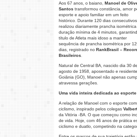
Aos 67 anos, o baiano,
Manoel de Olive
Santos
transformou constância, amor p
esporte e apoio familiar em um feito
histórico. Durante 120 dias consecutivos
realizou diariamente prancha isométric
duração mínima de 4 minutos, garantin
título de Atleta mais idoso a manter
sequência de prancha isométrica por 1
dias, registrado no
RankBrasil – Recor
Brasileiros
.
Natural de Central BA, nascido dia 30 d
agosto de 1958, aposentado e resident
Goiânia (GO), Manoel não apenas cumpri
atravessa gerações.
Uma vida inteira dedicada ao esporte
A relação de Manoel com o esporte come
ciclismo, inspirado pelos colegas
Valber
da Vitória -BA. O que começou como inc
de vida. Hoje, com 46 anos de prática e
ciclismo e duatlo, competindo na catego
Entre os marcos de sua trajetória estão