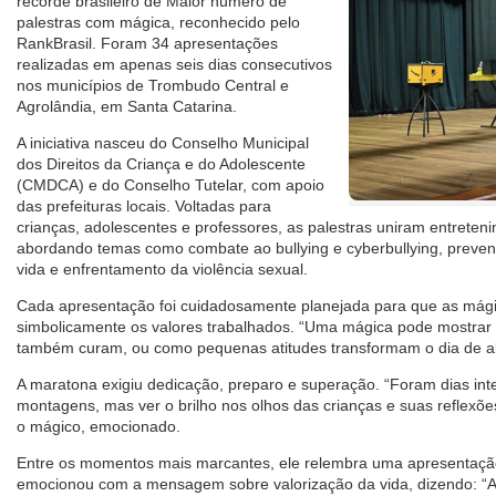
recorde brasileiro de Maior número de
palestras com mágica, reconhecido pelo
RankBrasil. Foram 34 apresentações
realizadas em apenas seis dias consecutivos
nos municípios de Trombudo Central e
Agrolândia, em Santa Catarina.
A iniciativa nasceu do Conselho Municipal
dos Direitos da Criança e do Adolescente
(CMDCA) e do Conselho Tutelar, com apoio
das prefeituras locais. Voltadas para
crianças, adolescentes e professores, as palestras uniram entreten
abordando temas como combate ao bullying e cyberbullying, preven
vida e enfrentamento da violência sexual.
Cada apresentação foi cuidadosamente planejada para que as mág
simbolicamente os valores trabalhados. “Uma mágica pode mostra
também curam, ou como pequenas atitudes transformam o dia de al
A maratona exigiu dedicação, preparo e superação. “Foram dias in
montagens, mas ver o brilho nos olhos das crianças e suas reflexões
o mágico, emocionado.
Entre os momentos mais marcantes, ele relembra uma apresentaçã
emocionou com a mensagem sobre valorização da vida, dizendo: “