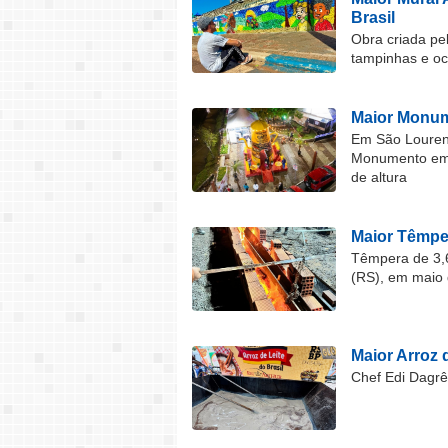
Brasil
Obra criada pel
tampinhas e o
Maior Monum
Em São Lourenç
Monumento em F
de altura
Maior Têmper
Têmpera de 3,6
(RS), em maio 
Maior Arroz d
Chef Edi Dagrê 