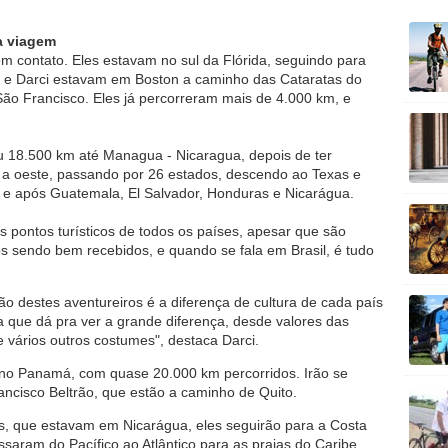
a viagem
m contato. Eles estavam no sul da Flórida, seguindo para
i e Darci estavam em Boston a caminho das Cataratas do
São Francisco. Eles já percorreram mais de 4.000 km, e
jou 18.500 km até Managua - Nicaragua, depois de ter
 a oeste, passando por 26 estados, descendo ao Texas e
e após Guatemala, El Salvador, Honduras e Nicarágua.
 pontos turísticos de todos os países, apesar que são
 sendo bem recebidos, e quando se fala em Brasil, é tudo
destes aventureiros é a diferença de cultura de cada país
a que dá pra ver a grande diferença, desde valores das
 vários outros costumes", destaca Darci.
 no Panamá, com quase 20.000 km percorridos. Irão se
ncisco Beltrão, que estão a caminho de Quito.
as, que estavam em Nicarágua, eles seguirão para a Costa
aram do Pacífico ao Atlântico para as praias do Caribe.