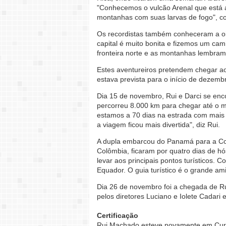
"Conhecemos o vulcão Arenal que está at
montanhas com suas larvas de fogo", co
Os recordistas também conheceram a oi
capital é muito bonita e fizemos um ca
fronteira norte e as montanhas lembram
Estes aventureiros pretendem chegar ao
estava prevista para o início de dezemb
Dia 15 de novembro, Rui e Darci se en
percorreu 8.000 km para chegar até o m
estamos a 70 dias na estrada com mais 
a viagem ficou mais divertida", diz Rui.
A dupla embarcou do Panamá para a Colô
Colômbia, ficaram por quatro dias de h
levar aos principais pontos turísticos. 
Equador. O guia turístico é o grande am
Dia 26 de novembro foi a chegada de Ru
pelos diretores Luciano e Iolete Cadari e
Certificação
Rui Machado esteve novamente em Curi