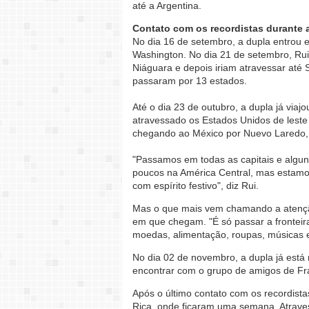
até a Argentina.
Contato com os recordistas durante 
No dia 16 de setembro, a dupla entrou e
Washington. No dia 21 de setembro, Ru
Niáguara e depois iriam atravessar até 
passaram por 13 estados.
Até o dia 23 de outubro, a dupla já via
atravessado os Estados Unidos de leste
chegando ao México por Nuevo Laredo, 
"Passamos em todas as capitais e alguns
poucos na América Central, mas estamos
com espírito festivo", diz Rui.
Mas o que mais vem chamando a atenção 
em que chegam. "É só passar a fronteir
moedas, alimentação, roupas, músicas e
No dia 02 de novembro, a dupla já está
encontrar com o grupo de amigos de Fra
Após o último contato com os recordist
Rica, onde ficaram uma semana. Atravess