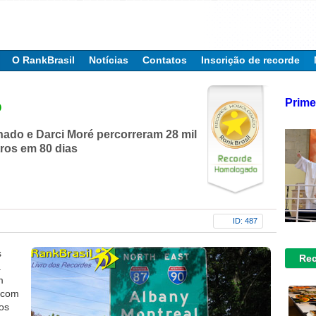
O RankBrasil
Notícias
Contatos
Inscrição de recorde
Prime
o
ado e Darci Moré percorreram 28 mil
ros em 80 dias
ID: 487
s
Rec
a
m
, com
os