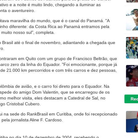
ivo e a noite é muito lindo, chegando a iluminar as
nta o aventureiro.
tava maravilha do mundo, que é o canal do Panamá. "A
minho diferente: da Costa Rica ao Panamá entramos pela
 muito nosso sul", completa.
 Brasil até o final de novembro, adiantando a chegada que
ro.
contraram em Quito com um grupo de Francisco Beltrão, que
arco zero da linha do Equador. "Foi emocionante, porque já
de 21.000 km percorridos e com três carros e dez pessoas,
mbia de avião, e o carro foi direto para o Equador. Na
óspede do amigo Dom Valentin, que se encarregou de os
Como melhor visita, eles destacam a Catedral de Sal, no
Rec
igo Cristobal Cubero.
i na sede do RankBrasil em Curitiba, onde foi recepcionado
 pela jornalista Aline F. Cardoso.
tiba no dia 10 de dezembro de 2004, recebendo o