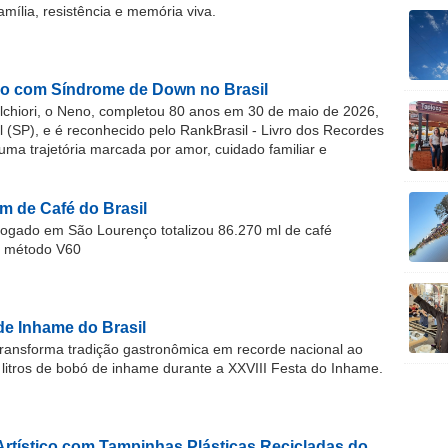
família, resistência e memória viva.
o com Síndrome de Down no Brasil
chiori, o Neno, completou 80 anos em 30 de maio de 2026,
(SP), e é reconhecido pelo RankBrasil - Livro dos Recordes
 uma trajetória marcada por amor, cuidado familiar e
m de Café do Brasil
gado em São Lourenço totalizou 86.270 ml de café
o método V60
de Inhame do Brasil
ransforma tradição gastronômica em recorde nacional ao
 litros de bobó de inhame durante a XXVIII Festa do Inhame.
Artístico com Tampinhas Plásticas Recicladas do