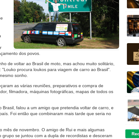
 e
a
r
açamento dos povos.
ho de voltar ao Brasil de moto, mas achou muito solitário,
: "Louko procura loukos para viagem de carro ao Brasil".
o mesmo sonho.
eçaram as várias reuniões, preparativos e compra de
or, filmadora, máquinas fotográficas, mapas de todos os
Brasil, falou a um amigo que pretendia voltar de carro, e
 país. Foi então que combinaram mais tarde que seria no
 no mês de novembro. O amigo de Rui e mais algumas
Rec
o grupo se juntou com a dupla de recordistas e desceram