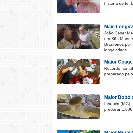
história de fé, 
Mais Longev
João César Mel
em São Manuel 
Brasileiros por
longevidade.
Maior Coage
Recorde homolo
preparado pel
Maior Bobó 
Inhapim (MG) t
preparar 1.006
Maior Mural 