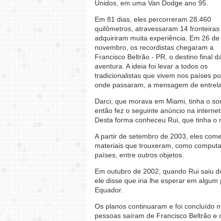
Unidos, em uma Van Dodge ano 95.
Em 81 dias, eles percorreram 28.460
quilômetros, atravessaram 14 fronteiras
adquiriram muita experiência. Em 26 de
novembro, os recordistas chegaram a
Francisco Beltrão - PR, o destino final d
aventura. A ideia foi levar a todos os
tradicionalistas que vivem nos países po
onde passaram, a mensagem de entrel
Darci, que morava em Miami, tinha o son
então fez o seguinte anúncio na internet
Desta forma conheceu Rui, que tinha 
A partir de setembro de 2003, eles com
materiais que trouxeram, como computad
países, entre outros objetos.
Em outubro de 2002, quando Rui saiu do 
ele disse que iria lhe esperar em algum
Equador.
Os planos continuaram e foi concluído
pessoas saíram de Francisco Beltrão e 