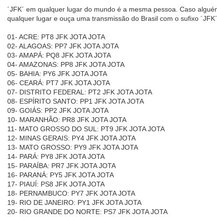
´JFK´ em qualquer lugar do mundo é a mesma pessoa. Caso algué
qualquer lugar e ouça uma transmissão do Brasil com o sufixo ´JFK´
01- ACRE: PT8 JFK JOTA JOTA
02- ALAGOAS: PP7 JFK JOTA JOTA
03- AMAPÁ: PQ8 JFK JOTA JOTA
04- AMAZONAS: PP8 JFK JOTA JOTA
05- BAHIA: PY6 JFK JOTA JOTA
06- CEARÁ: PT7 JFK JOTA JOTA
07- DISTRITO FEDERAL: PT2 JFK JOTA JOTA
08- ESPÍRITO SANTO: PP1 JFK JOTA JOTA
09- GOIÁS: PP2 JFK JOTA JOTA
10- MARANHÃO: PR8 JFK JOTA JOTA
11- MATO GROSSO DO SUL: PT9 JFK JOTA JOTA
12- MINAS GERAIS: PY4 JFK JOTA JOTA
13- MATO GROSSO: PY9 JFK JOTA JOTA
14- PARÁ: PY8 JFK JOTA JOTA
15- PARAÍBA: PR7 JFK JOTA JOTA
16- PARANÁ: PY5 JFK JOTA JOTA
17- PIAUÍ: PS8 JFK JOTA JOTA
18- PERNAMBUCO: PY7 JFK JOTA JOTA
19- RIO DE JANEIRO: PY1 JFK JOTA JOTA
20- RIO GRANDE DO NORTE: PS7 JFK JOTA JOTA