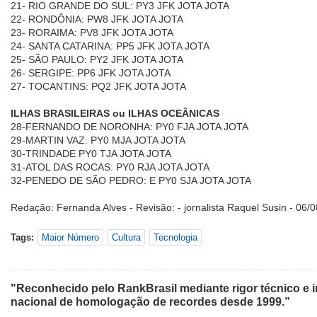
21- RIO GRANDE DO SUL: PY3 JFK JOTA JOTA
22- RONDÔNIA: PW8 JFK JOTA JOTA
23- RORAIMA: PV8 JFK JOTA JOTA
24- SANTA CATARINA: PP5 JFK JOTA JOTA
25- SÃO PAULO: PY2 JFK JOTA JOTA
26- SERGIPE: PP6 JFK JOTA JOTA
27- TOCANTINS: PQ2 JFK JOTA JOTA
ILHAS BRASILEIRAS ou ILHAS OCEÂNICAS
28-FERNANDO DE NORONHA: PY0 FJA JOTA JOTA
29-MARTIN VAZ: PY0 MJA JOTA JOTA
30-TRINDADE PY0 TJA JOTA JOTA
31-ATOL DAS ROCAS: PY0 RJA JOTA JOTA
32-PENEDO DE SÃO PEDRO: E PY0 SJA JOTA JOTA
Redação: Fernanda Alves - Revisão: - jornalista Raquel Susin - 06/
Tags:
Maior Número
Cultura
Tecnologia
"Reconhecido pelo RankBrasil mediante rigor técnico e i
nacional de homologação de recordes desde 1999.”