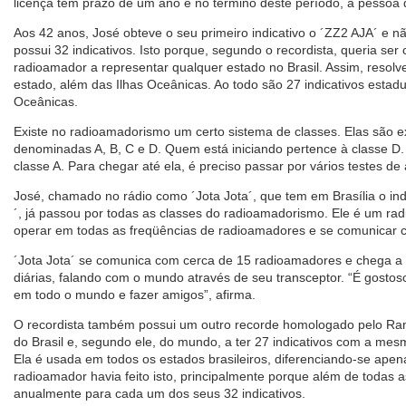
licença tem prazo de um ano e no término deste período, a pessoa d
Aos 42 anos, José obteve o seu primeiro indicativo o ´ZZ2 AJA´ e n
possui 32 indicativos. Isto porque, segundo o recordista, queria se
radioamador a representar qualquer estado no Brasil. Assim, resolv
estado, além das Ilhas Oceânicas. Ao todo são 27 indicativos estadu
Oceânicas.
Existe no radioamadorismo um certo sistema de classes. Elas são 
denominadas A, B, C e D. Quem está iniciando pertence à classe D.
classe A. Para chegar até ela, é preciso passar por vários testes de
José, chamado no rádio como ´Jota Jota´, que tem em Brasília o i
´, já passou por todas as classes do radioamadorismo. Ele é um ra
operar em todas as freqüências de radioamadores e se comunicar c
´Jota Jota´ se comunica com cerca de 15 radioamadores e chega a 
diárias, falando com o mundo através de seu transceptor. “É gostoso
em todo o mundo e fazer amigos”, afirma.
O recordista também possui um outro recorde homologado pelo Ran
do Brasil e, segundo ele, do mundo, a ter 27 indicativos com a mesm
Ela é usada em todos os estados brasileiros, diferenciando-se ape
radioamador havia feito isto, principalmente porque além de todas 
anualmente para cada um dos seus 32 indicativos.