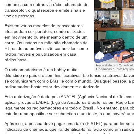
comunica com outras via rádio, chamado de
transceptor, o qual recebe e emite sinais e
voz de pessoas.
Existem vários modelos de transceptores.
Eles podem ser portáteis, sendo utilizados
em movimento ou até mesmo dentro de um
carro. Os usados na mão são chamados de
HT, os de automóveis são conhecidos como
rádios móveis e os utilizados em casa,
rádios base.
Recordista tem 27 indicat
O radioamadorismo é um hobby muito
Oceânicas / Foto: Arquivo
difundido no país e é sem fins lucrativos. Ele funciona através da
se comunicarem com o Brasil e com o mundo. Qualquer pessoa, a p
radioamador: basta estar devidamente autorizado.
Esta autorização é dada pela ANATEL (Agência Nacional de Telecom
aplicar provas a LABRE (Liga de Amadores Brasileiros em Rádio Em
legalmente os radioamadores em todo o Brasil . No entanto, para ob
estudar uma apostila e ser submetido a um teste, o qual haverá um
Após isso, a pessoa deve pagar uma taxa (FISTEL) para poder se c
indicativo de chamada, que irá identificá-lo no rádio como um radio