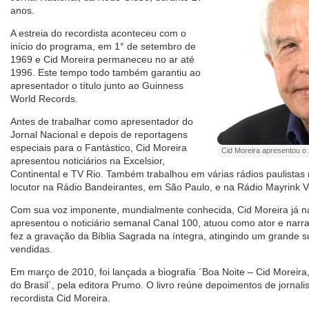
anos.
A estreia do recordista aconteceu com o
início do programa, em 1° de setembro de
1969 e Cid Moreira permaneceu no ar até
1996. Este tempo todo também garantiu ao
apresentador o título junto ao Guinness
World Records.
Antes de trabalhar como apresentador do
Jornal Nacional e depois de reportagens
especiais para o Fantástico, Cid Moreira
Cid Moreira apresentou o 
apresentou noticiários na Excelsior,
Continental e TV Rio. Também trabalhou em várias rádios paulistas 
locutor na Rádio Bandeirantes, em São Paulo, e na Rádio Mayrink Ve
Com sua voz imponente, mundialmente conhecida, Cid Moreira já n
apresentou o noticiário semanal Canal 100, atuou como ator e narra
fez a gravação da Bíblia Sagrada na íntegra, atingindo um grande 
vendidas.
Em março de 2010, foi lançada a biografia ´Boa Noite – Cid Morei
do Brasil´, pela editora Prumo. O livro reúne depoimentos de jornal
recordista Cid Moreira.