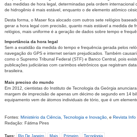
das medidas de hora legal, determinadas pela ordem internacional 
de hidrogênio é mais estável, enquanto o de elemento atômico cési
Desta forma, o Maser fica alocado com outros sete relógios basea
gerar a hora legal com precisão, quanto mais estável a medida de f
relógios, mais uniforme é a geração de dados sobre tempo e frequê
Importância da hora legal
Sem a exatidão da medida do tempo e frequência gerada pelos reló
navegação do GPS e internet seriam prejudicados. Também causaria
como o Supremo Tribunal Federal (STF) e Banco Central, pois exis
publicações judiciárias com carimbos eletrônicos que registram dat
brasileira.
Mais preciso do mundo
Em 2012, cientistas do Instituto de Tecnologia da Geórgia anunciar
margem de imprecisão de apenas um décimo de segundo em 14 bilh
equipamento vem de átomos individuais de tório, que é um element
Fontes:
Ministério da Ciência, Tecnologia e Inovação
, e
Revista Inf
Redação: Fátima Pires
Tags:
Rio De Janeiro
Mais
Primeiro
Tecnologia