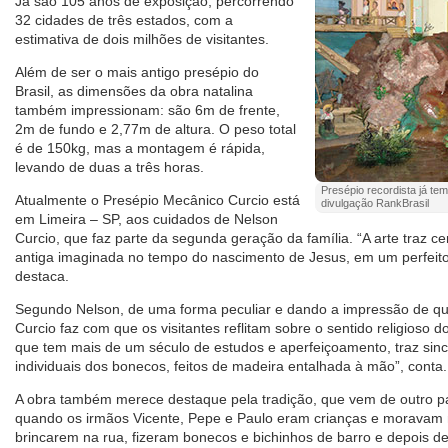
Já são 105 anos de exposição, percorrendo
32 cidades de três estados, com a
estimativa de dois milhões de visitantes.
Além de ser o mais antigo presépio do
Brasil, as dimensões da obra natalina
também impressionam: são 6m de frente,
2m de fundo e 2,77m de altura. O peso total
é de 150kg, mas a montagem é rápida,
levando de duas a três horas.
Presépio recordista já t
Atualmente o Presépio Mecânico Curcio está
divulgação RankBrasil
em Limeira – SP, aos cuidados de Nelson
Curcio, que faz parte da segunda geração da família. “A arte traz
antiga imaginada no tempo do nascimento de Jesus, em um perfeit
destaca.
Segundo Nelson, de uma forma peculiar e dando a impressão de que 
Curcio faz com que os visitantes reflitam sobre o sentido religioso 
que tem mais de um século de estudos e aperfeiçoamento, traz si
individuais dos bonecos, feitos de madeira entalhada à mão”, conta.
A obra também merece destaque pela tradição, que vem de outro 
quando os irmãos Vicente, Pepe e Paulo eram crianças e moravam na 
brincarem na rua, fizeram bonecos e bichinhos de barro e depois 