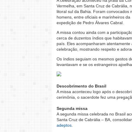
A celebração aconteceu na praia da Co
Vermelha, em Santa Cruz de Cabrália, 
litoral sul da Bahia. Foram convocados m
homens, entre oficiais e marinheiros da
expedição de Pedro Álvares Cabral.
A missa contou ainda com a participaçã
cerca de duzentos índios que habitava
país. Eles acompanharam atentamente 
celebração, mostrando respeito e adora
Os índios seguiam os mesmos gestos do
levantavam e se os estrangeiros ajoel
Descobrimento do Brasil
A missa aconteceu logo após o descobri
cerimônia, o sacerdote fez uma pregaçã
Segunda missa
A segunda missa celebrada no Brasil ac
Santa Cruz de Cabrália – BA, consolida
adeptos
.