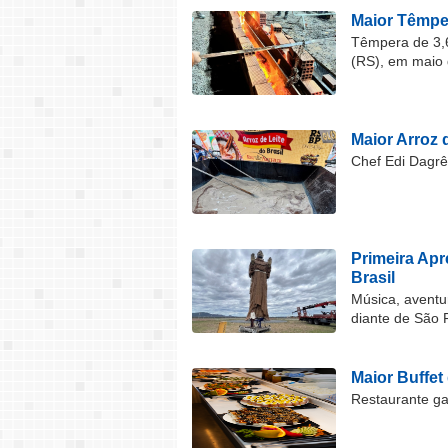
Maior Têmper
Têmpera de 3,6
(RS), em maio 
Maior Arroz d
Chef Edi Dagrê 
Primeira Ap
Brasil
Música, aventu
diante de São 
Maior Buffet
Restaurante ga