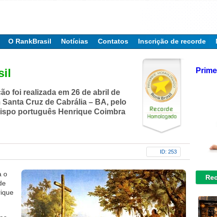
O RankBrasil
Notícias
Contatos
Inscrição de recorde
Prime
il
ão foi realizada em 26 de abril de
 Santa Cruz de Cabrália – BA, pelo
bispo português Henrique Coimbra
ID: 253
a o
Rec
de
rique