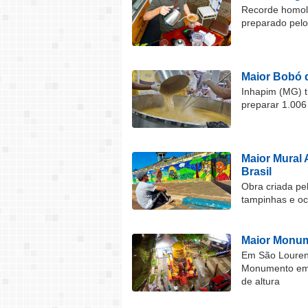
Recorde homolo
preparado pel
Maior Bobó 
Inhapim (MG) t
preparar 1.006
Maior Mural 
Brasil
Obra criada pel
tampinhas e o
Maior Monum
Em São Lourenç
Monumento em F
de altura