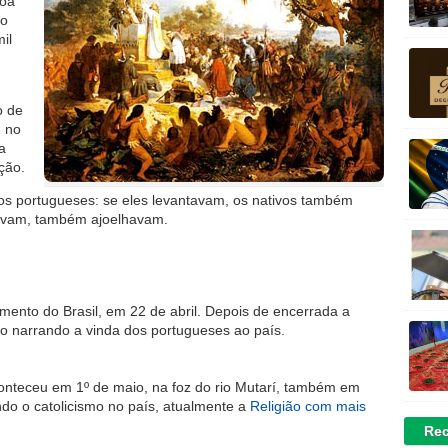
roa
no
il
o de
m no
a
ção.
s portugueses: se eles levantavam, os nativos também
havam, também ajoelhavam.
mento do Brasil, em 22 de abril. Depois de encerrada a
o narrando a vinda dos portugueses ao país.
onteceu em 1º de maio, na foz do rio Mutarí, também em
ndo o catolicismo no país, atualmente a
Religião com mais
Rec