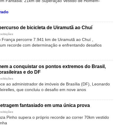
 em Fantasia: 21km de Superação Vestido de Homem-
rado
percurso de bicicleta de Uiramutã ao Chuí
exibições
to França percorre 7.941 km de Uiramutã ao Chuí ,
um recorde com determinação e enfrentando desafios
em a conquistar os pontos extremos do Brasil,
brasileiras e do DF
exibições
ce ao administrador de imóveis de Brasília (DF), Leonardo
eirelles, que concluiu o desafio em nove anos
metragem fantasiado em uma única prova
exibições
za Pinho supera o próprio recorde ao correr 70km vestido
nha