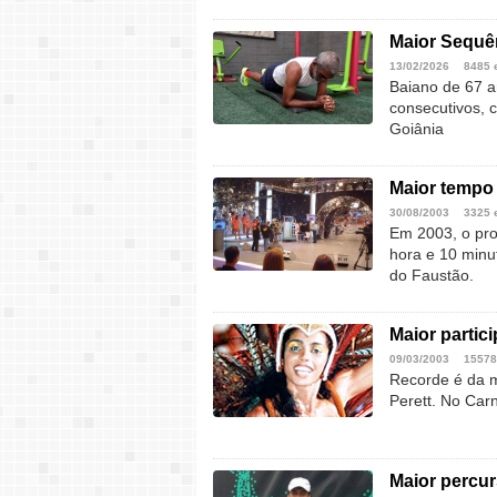
Maior Sequên
13/02/2026
8485 
Baiano de 67 a
consecutivos, 
Goiânia
Maior tempo
30/08/2003
3325 
Em 2003, o pro
hora e 10 minu
do Faustão.
Maior parti
09/03/2003
15578
Recorde é da mo
Perett. No Car
Maior percu