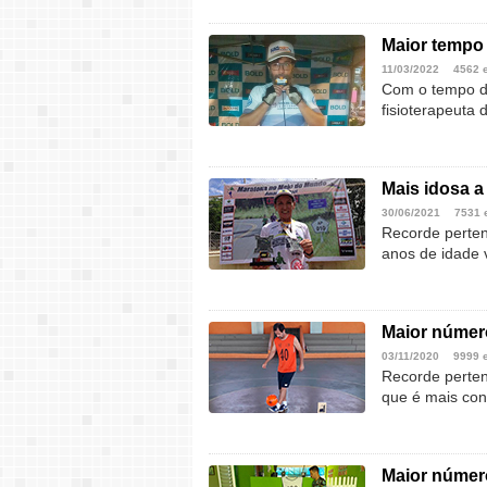
Maior tempo 
11/03/2022
4562 
Com o tempo de
fisioterapeuta 
Mais idosa 
30/06/2021
7531 
Recorde perten
anos de idade 
Maior númer
03/11/2020
9999 
Recorde perten
que é mais con
Maior número