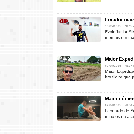
Locutor mai
10/05/2025
3145 
Evair Junior Si
mentais em mar
Maior Exped
06/05/2025
4197 
Maior Expediçã
brasileiro que
Maior númer
02/04/2025
4194 
Leonardo de So
minutos na aca