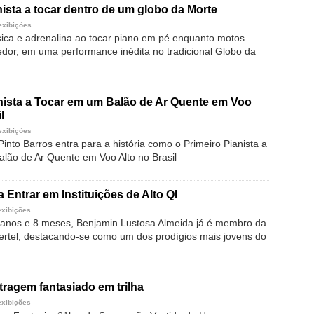
nista a tocar dentro de um globo da Morte
exibições
sica e adrenalina ao tocar piano em pé enquanto motos
edor, em uma performance inédita no tradicional Globo da
nista a Tocar em um Balão de Ar Quente em Voo
l
exibições
into Barros entra para a história como o Primeiro Pianista a
lão de Ar Quente em Voo Alto no Brasil
 Entrar em Instituições de Alto QI
exibições
anos e 8 meses, Benjamin Lustosa Almeida já é membro da
ertel, destacando-se como um dos prodígios mais jovens do
tragem fantasiado em trilha
exibições