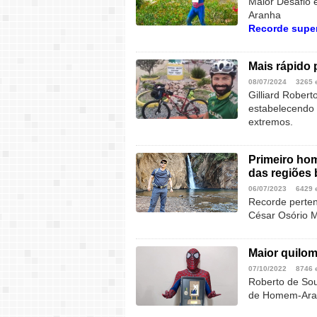
Maior Desafio
Aranha
Recorde supe
Mais rápido 
08/07/2024
3265 
Gilliard Rober
estabelecendo 
extremos.
Primeiro hom
das regiões 
06/07/2023
6429 
Recorde perten
César Osório M
Maior quilo
07/10/2022
8746 
Roberto de Sou
de Homem-Ara