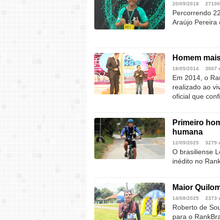
20/09/2018
27100
Percorrendo 22
Araújo Pereira 
Homem mais 
18/05/2014
3007 
Em 2014, o Ran
realizado ao v
oficial que con
Primeiro hom
humana
12/09/2025
3279 
O brasiliense 
inédito no Rank
Maior Quilom
14/08/2025
2373 
Roberto de So
para o RankBra