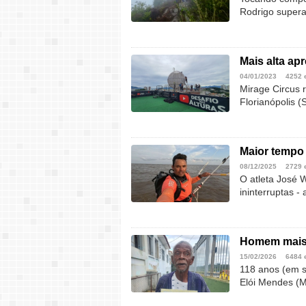
Rodrigo supera
Mais alta ap
04/01/2023
4252 
Mirage Circus 
Florianópolis (
Maior tempo 
08/12/2025
2729 
O atleta José 
ininterruptas -
Homem mais 
15/02/2026
6484 
118 anos (em s
Elói Mendes (M