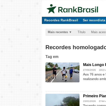
Recordes RankBrasil
Ser recordista
Mais recentes
Título
Mais aces
Recordes homologados
Tag
em
Mais Longo 
27/06/2026
1813 
Aos 76 anos e 
realizando emb
Primeiro Pia
15/01/2026
2744 
Tocando compos