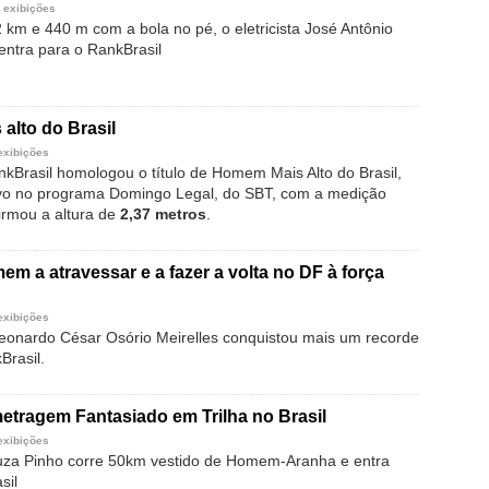
 exibições
 km e 440 m com a bola no pé, o eletricista José Antônio
entra para o RankBrasil
alto do Brasil
exibições
kBrasil homologou o título de Homem Mais Alto do Brasil,
ivo no programa Domingo Legal, do SBT, com a medição
firmou a altura de
2,37 metros
.
em a atravessar e a fazer a volta no DF à força
exibições
Leonardo César Osório Meirelles conquistou mais um recorde
Brasil.
etragem Fantasiado em Trilha no Brasil
exibições
uza Pinho corre 50km vestido de Homem-Aranha e entra
sil