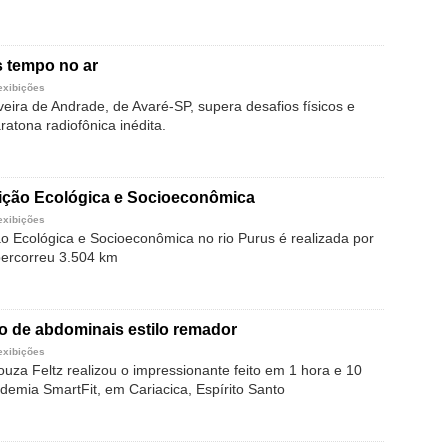
s tempo no ar
exibições
lveira de Andrade, de Avaré-SP, supera desafios físicos e
atona radiofônica inédita.
ição Ecológica e Socioeconômica
exibições
o Ecológica e Socioeconômica no rio Purus é realizada por
 percorreu 3.504 km
o de abdominais estilo remador
exibições
uza Feltz realizou o impressionante feito em 1 hora e 10
demia SmartFit, em Cariacica, Espírito Santo