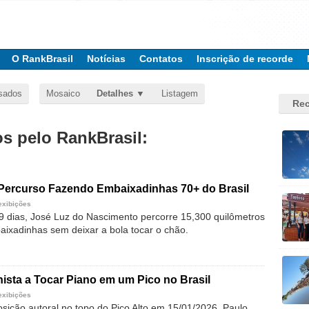
O RankBrasil
Notícias
Contatos
Inscrição de recorde
sados
Mosaico
Detalhes
Listagem
Rec
 pelo RankBrasil:
Percurso Fazendo Embaixadinhas 70+ do Brasil
exibições
9 dias, José Luz do Nascimento percorre 15,300 quilômetros
aixadinhas sem deixar a bola tocar o chão.
nista a Tocar Piano em um Pico no Brasil
exibições
ição autoral no topo do Pico Alto em 15/01/2026, Paulo