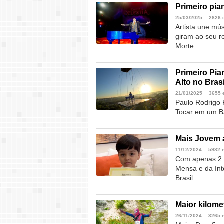
Primeiro pia
25/03/2025
2826 
Artista une mú
giram ao seu r
Morte.
Primeiro Pia
Alto no Brasi
21/01/2025
3655 
Paulo Rodrigo P
Tocar em um Ba
Mais Jovem a
11/12/2024
5982 
Com apenas 2 
Mensa e da Int
Brasil.
Maior kilome
26/11/2024
3265 