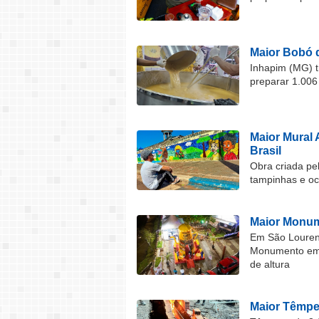
Maior Bobó 
Inhapim (MG) t
preparar 1.006
Maior Mural 
Brasil
Obra criada pel
tampinhas e o
Maior Monum
Em São Lourenç
Monumento em F
de altura
Maior Têmper