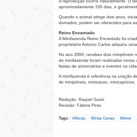
A reprodução ocorre naturalmente. O t
aproximadamente 335 dias, e geralmente
Quando o animal atinge dois anos, inic
domados, podem ser oferecidos para as
Reino Encantado
A Minifazenda Reino Encantado foi cria
proprietário Antonio Carlos adquiriu uma
No ano 2000, recebeu dois minipôneis 
da minifazenda foram realizadas novas 
festas de aniversários e eventos na cida
A minifazenda é referência na criação 
de minipôneis, minivacas, minicaprinos,
Redação: Raquel Susin
Revisão: Fátima Pires
Tags:
Alfenas
Minas Gerais
Menor