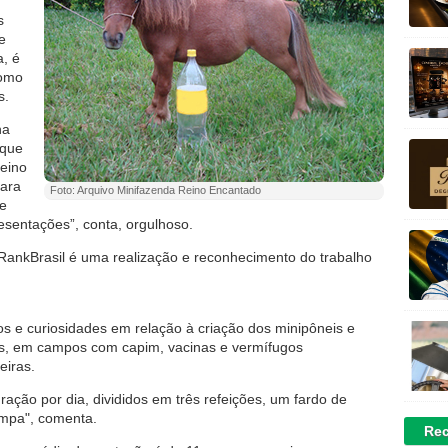
s
e
a, é
como
s.
ha
 que
Reino
rara
Foto: Arquivo Minifazenda Reino Encantado
 e
esentações”, conta, orgulhoso.
lo RankBrasil é uma realização e reconhecimento do trabalho
os e curiosidades em relação à criação dos minipôneis e
os, em campos com capim, vacinas e vermífugos
eiras.
ação por dia, divididos em três refeições, um fardo de
impa", comenta.
Rec