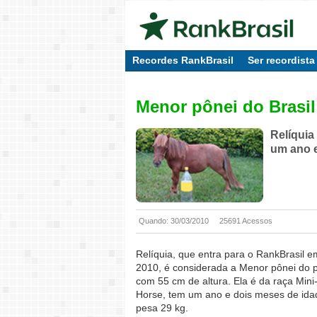
Recordes RankBrasil
Ser recordista
Menor pônei do Brasil
Relíquia
um ano e
Quando: 30/03/2010
25691 Acessos
Relíquia, que entra para o RankBrasil e
2010, é considerada a Menor pônei do p
com 55 cm de altura. Ela é da raça Mini
Horse, tem um ano e dois meses de ida
pesa 29 kg.