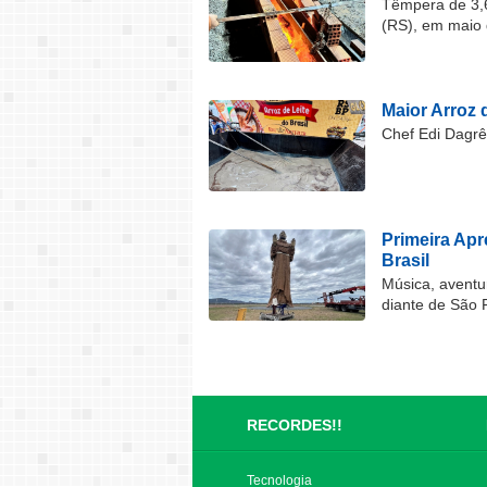
Têmpera de 3,6
(RS), em maio 
Maior Arroz d
Chef Edi Dagrê 
Primeira Ap
Brasil
Música, aventu
diante de São 
RECORDES!!
Tecnologia