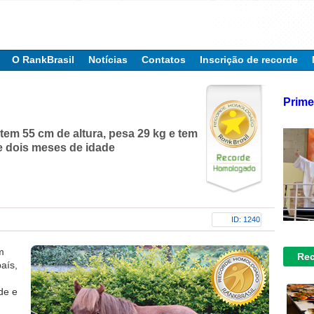
O RankBrasil
Notícias
Contatos
Inscrição de recorde
Prime
 tem 55 cm de altura, pesa 29 kg e tem
 dois meses de idade
ID: 1240
m
Rec
aís,
-
de e