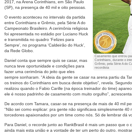
2017, na Arena Corinthians, em São Paulo
(SP), na presença de 40 mil e oito pessoas.
O evento aconteceu no intervalo da partida
entre Corinthians e Grêmio, pela Série A do
Campeonato Brasileiro. A cerimônia religiosa
foi apresentada no estádio por Luciano Huck
e transmitida no quadro ‘Felizes para
Sempre’, no programa ‘Caldeirão do Huck’,
da Rede Globo.
Casamento que entrou par
Daniel conta que sempre quis se casar, mas
Corinthians, durante o int
Grêmio, pela Série A do C
nunca teve oportunidade e condições para
recordista
fazer uma cerimônia do jeito que eles
sempre sonharam. “A ideia da gente se casar na arena partiu da T
os treinos do Corinthians em busca deste objetivo”, revela. Segundo
realizou quando o Fabio Carille (na época treinador do time) aparec
ele é nosso padrinho de casamento com muito orgulho”, acrescenta
De acordo com Tamara, casar-se na presença de mais de 40 mil pe
“Não sei como explicar: pra gente não significava simplesmente 40 
torcedores apaixonados por um time como nós. Só de lembrar dá v
Para Daniel, o recorde junto ao RankBrasil é mais um passo que o 
ainda mais esta união e a vontade de ter um perto do outro, most