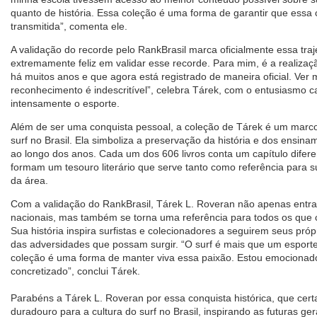
quanto de história. Essa coleção é uma forma de garantir que essa 
transmitida”, comenta ele.
A validação do recorde pelo RankBrasil marca oficialmente essa traj
extremamente feliz em validar esse recorde. Para mim, é a realiz
há muitos anos e que agora está registrado de maneira oficial. Ver
reconhecimento é indescritível”, celebra Tárek, com o entusiasmo c
intensamente o esporte.
Além de ser uma conquista pessoal, a coleção de Tárek é um marco
surf no Brasil. Ela simboliza a preservação da história e dos ensi
ao longo dos anos. Cada um dos 606 livros conta um capítulo diferen
formam um tesouro literário que serve tanto como referência para s
da área.
Com a validação do RankBrasil, Tárek L. Roveran não apenas entra 
nacionais, mas também se torna uma referência para todos os que 
Sua história inspira surfistas e colecionadores a seguirem seus pr
das adversidades que possam surgir. “O surf é mais que um esporte,
coleção é uma forma de manter viva essa paixão. Estou emocionad
concretizado”, conclui Tárek.
Parabéns a Tárek L. Roveran por essa conquista histórica, que cer
duradouro para a cultura do surf no Brasil, inspirando as futuras ge