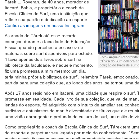
Tárek L. Roveran, de 40 anos, morador de
Itacaré, Bahia, e proprietário e coach da
Escola Clínica do Surf, uma instituição que
reflete sua paixão e dedicação ao esporte.
Confira as imagens em nosso Instagram.
A jornada de Tárek até esse recorde
começou durante a faculdade de Educação
Física, quando percebeu a escassez de
materiais sobre surf disponíveis para estudo.
Foto / Arquivo Recordista:
“Havia apenas dois livros sobre surf na
Clínica do Surf, celebra 
biblioteca da faculdade, e naquele momento,
coleção de livros de surf
fiz uma promessa a mim mesmo: um dia,
teria minha própria biblioteca de surf”, relembra Tárek, emocionado
partida para uma coleção que, ao longo dos anos, se tornou uma da
Após 17 anos residindo em Itacaré, uma cidade que respira o surf,
promessa em realidade. Cada livro de sua coleção, que vai de manua
lendas do esporte, foi adquirido com o intuito de ampliar seu conhec
surfistas e entusiastas do mar. A diversidade de títulos que ele reu
uma visão abrangente e profunda da cultura do surf, um estilo de v
Como proprietário e coach da Escola Clínica do Surf, Tárek tem uma
do esporte e perpetuar seu legado por meio do conhecimento. “Sem
minha escola tivessem acesso ao melhor conteúdo possível sobre su