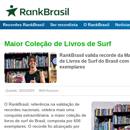
Recordes RankBrasil
Ser recordista
O RankBrasil
Notícia
Maior Coleção de Livros de Surf
RankBrasil valida recorde da M
de Livros de Surf do Brasil com
exemplares
Quando: 18/10/2024
3843 Acessos
O RankBrasil, referência na validação de
recordes nacionais, celebra mais uma
conquista extraordinária: a maior coleção de
livros de surf do Brasil, composta por 606
exemplares. O recorde foi alcançado por