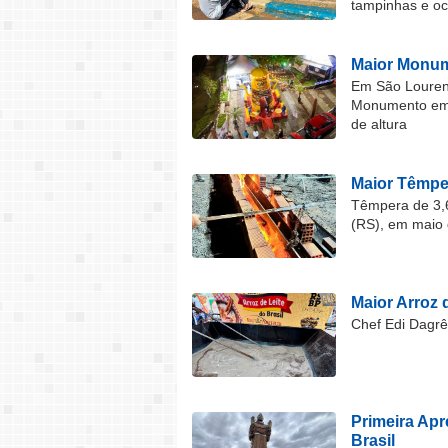
tampinhas e o
Maior Monum
Em São Lourenç
Monumento em F
de altura
Maior Têmper
Têmpera de 3,6
(RS), em maio 
Maior Arroz d
Chef Edi Dagrê 
Primeira Ap
Brasil