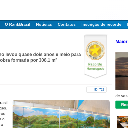
O RankBrasil
Notícias
Contatos
Inscrição de recorde
Maior 
no levou quase dois anos e meio para
 obra formada por 308,1 m²
ID: 722
de vaz
rasil
Rec
rges.
ros
m o
 a