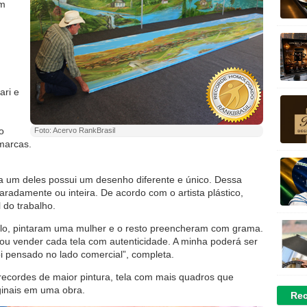
om
ari e
o
Foto: Acervo RankBrasil
marcas.
a um deles possui um desenho diferente e único. Dessa
aradamente ou inteira. De acordo com o artista plástico,
 do trabalho.
lo, pintaram uma mulher e o resto preencheram com grama.
, ou vender cada tela com autenticidade. A minha poderá ser
i pensado no lado comercial”, completa.
recordes de maior pintura, tela com mais quadros que
ginais em uma obra.
Rec