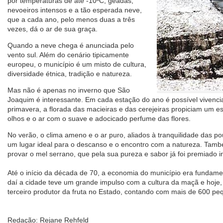
por temperaturas de até -10ºC, geadas,
nevoeiros intensos e a tão esperada neve,
que a cada ano, pelo menos duas a três
vezes, dá o ar de sua graça.
Quando a neve chega é anunciada pelo
vento sul. Além do cenário tipicamente
europeu, o município é um misto de cultura,
diversidade étnica, tradição e natureza.
Mas não é apenas no inverno que São
Joaquim é interessante. Em cada estação do ano é possível vivenci
primavera, a florada das macieiras e das cerejeiras propiciam um e
olhos e o ar com o suave e adocicado perfume das flores.
No verão, o clima ameno e o ar puro, aliados à tranquilidade das p
um lugar ideal para o descanso e o encontro com a natureza. Tam
provar o mel serrano, que pela sua pureza e sabor já foi premiado 
Até o início da década de 70, a economia do município era fundame
daí a cidade teve um grande impulso com a cultura da maçã e hoje
terceiro produtor da fruta no Estado, contando com mais de 600 pe
Redação: Rejane Rehfeld